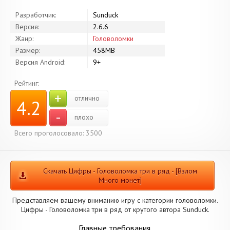
Разработчик:
Sunduсk
Версия:
2.6.6
Жанр:
Головоломки
Размер:
458MB
Версия Android:
9+
Рейтинг:
+
отлично
4.2
-
плохо
Всего проголосовало: 3500
Скачать Цифры - Головоломка три в ряд - [Взлом
Много монет]
Представляем вашему вниманию игру с категории головоломки.
Цифры - Головоломка три в ряд от крутого автора Sunduсk.
Главные требования.