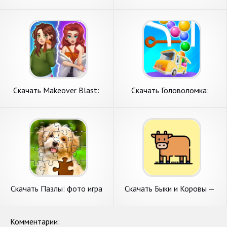
Головоломка [Взлом
для детей [Взлом
Бесконечные деньги] APK на
Бесконечные деньги] APK на
Андроид
Андроид
Скачать Makeover Blast:
Скачать Головоломка:
Головоломка [Взлом Много
Вытяни штифты [Взлом
монет] APK на Андроид
Много денег] APK на
Андроид
Скачать Пазлы: фото игра
Скачать Быки и Коровы —
головоломка [Взлом Много
Головоломка [Взлом Много
денег] APK на Андроид
монет] APK на Андроид
Комментарии: