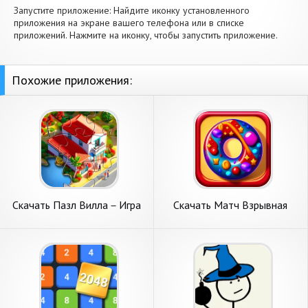
Запустите приложение: Найдите иконку установленного
приложения на экране вашего телефона или в списке
приложений. Нажмите на иконку, чтобы запустить приложение.
Похожие приложения:
Скачать Пазл Вилла－Игра
Скачать Матч Взрывная
головоломка [Взлом Много
Головоломка 3 [Взлом
монет] APK на Андроид
Бесконечные монеты] APK
на Андроид