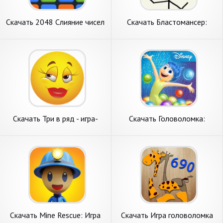
Скачать 2048 Слияние чисел
Скачать Бластомансер:
головоломка [Взлом
Игра-головоломка [Взлом
Бесконечные деньги] APK на
Много монет] APK на
Андроид
Андроид
Скачать Три в ряд - игра-
Скачать Головоломка:
головоломка [Взлом
Шарики за ролики [Взлом
Бесконечные монеты] APK
Бесконечные деньги] APK на
на Андроид
Андроид
Скачать Mine Rescue: Игра
Скачать Игра головоломка