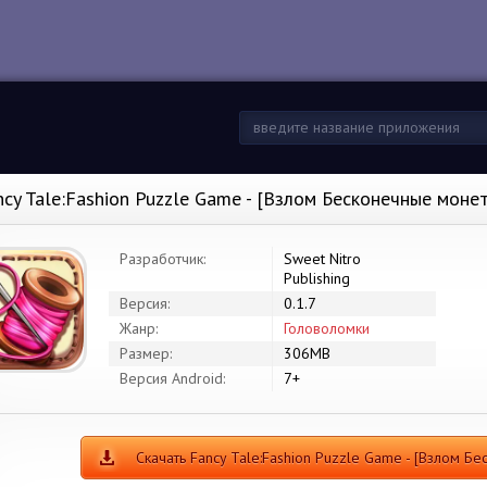
ncy Tale:Fashion Puzzle Game - [Взлом Бесконечные моне
Разработчик:
Sweet Nitro
Publishing
Версия:
0.1.7
Жанр:
Головоломки
Размер:
306MB
Версия Android:
7+
Скачать Fancy Tale:Fashion Puzzle Game - [Взлом Б