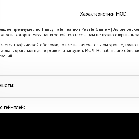
Характеристики MOD.
ейшее преимущество
Fancy Tale:Fashion Puzzle Game - [Взлом Бес
жности, которые улучшат игровой процесс, а вам не нужно открывать з
асается графической оболочки, то все на замечательном уровне, точно т
ьзовать оригинальную версию или загрузить МОД. Не забывайте обновл
жений.
ншоты:
о геймплей: