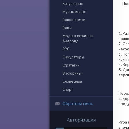
Казуальные
Поп
Музыкальные
Головоломки
Гонки
1. Ра
Моды к играм на
полно
Андроид
2. Оп
RPG
несоо
3. По
Симуляторы
колич
4. Ве
Стратегии
5. Да
Викторины
верси
Словесные
Спорт
Перед
задор
Обратная связь
проду
Авторизация
Игра 
впеча