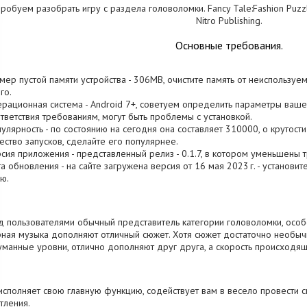
робуем разобрать игру с раздела головоломки. Fancy Tale:Fashion Puz
Nitro Publishing.
Основные требования.
змер пустой памяти устройства - 306MB, очистите память от неиспользу
го.
ерационная система - Android 7+, советуем определить параметры вашег
тветствия требованиям, могут быть проблемы с установкой.
пулярность - по состоянию на сегодня она составляет 310000, о крутост
ество запусков, сделайте его популярнее.
рсия приложения - представленный релиз - 0.1.7, в котором уменьшены 
та обновления - на сайте загружена версия от 16 мая 2023 г. - установи
ю.
 пользователями обычный представитель категории головоломки, особе
ная музыка дополняют отличный сюжет. Хотя сюжет достаточно необычн
манные уровни, отлично дополняют друг друга, а скорость происходящ
исполняет свою главную функцию, содействует вам в весело провести 
тления.