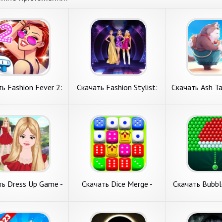
ь Fashion Fever 2:
Скачать Fashion Stylist:
Скачать Ash 
s Up Game [Взлом
Dress Up Game [Взлом
陸- [Взлом Бе
о денег] APK на
Много монет] APK на
деньги] APK н
Андроид
Андроид
ть Fashion Fever
Скачать Fashion
Скачать Ash
ess Up Game
Stylist: Dress Up Game
大陸- [Взлом
обзор на игру с
Новый обзор на игру с
Рассмотрим игру
м Много денег]
[Взлом Много монет]
Бесконечные 
ла симуляторы.
пункта меню симуляторы.
ролевые игры. 
на Андроид
APK на Андроид
APK на Андр
n Fever 2: Dress Up
Fashion Stylist: Dress Up
の大陸- от извес
от классного
Game от классного автора
издателя X-Leg
ботчика Tapps
FNF Battle Rap Music.
Entertainment Co.,
. Системные
Системные требования. 1.
Системные требо
подробнее
подробнее
подробн
ания. 1. Объем
Объем
ть Dress Up Game -
Скачать Dice Merge -
Скачать Bubbl
ion Studio [Взлом
Dice Puzzle Game
Tale: Ball Ga
онечные монеты]
[Взлом Бесконечные
Много монет
K на Андроид
деньги] APK на Андроид
Андро
ть Dress Up
Скачать Dice Merge -
Скачать Bubb