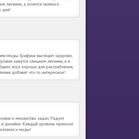
ком легкими, а хочется немного
 дня!
ами моды. Графика выглядит здорово,
уровни кажутся слишком лёгкими, и я
общем, игра хороша для расслабления,
ения добавят что-то интересное!
ровни и множество задач. Радует
ь в дизайне. Каждый уровень приносит
воломок и моды!