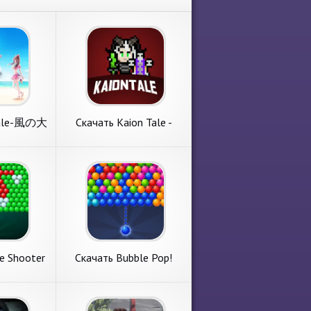
Tale-風の大
Скачать Kaion Tale -
сконечные
MMORPG [Взлом
а Андроид
Бесконечные деньги]
APK на Андроид
 Tale-風の
Скачать Kaion Tale -
MMORPG [Взлом
 с раздела
Рассмотрим игру с раздела
деньги]
Бесконечные деньги]
Ash Tale-風
ролевые игры. Kaion Tale -
оид
APK на Андроид
тного
MMORPG от популярного
end
коллектива Mobile Co
 Ltd..
Studios. Основные
вания. 1.
требования. 1. Размер
ее
подробнее
пустой
e Shooter
Скачать Bubble Pop!
me [Взлом
Puzzle Game Legend
] APK на
[Взлом Бесконечные
ид
монеты] APK на
le
Скачать Bubble Pop!
Андроид