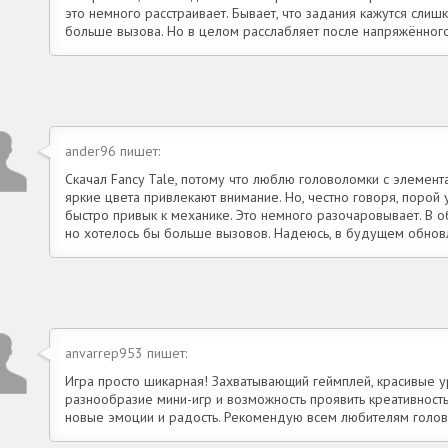
это немного расстраивает. Бывает, что задания кажутся слиш
больше вызова. Но в целом расслабляет после напряжённого
ander96 пишет:
Скачал Fancy Tale, потому что люблю головоломки с элемент
яркие цвета привлекают внимание. Но, честно говоря, порой 
быстро привык к механике. Это немного разочаровывает. В 
но хотелось бы больше вызовов. Надеюсь, в будущем обновл
anvarrep953 пишет:
Игра просто шикарная! Захватывающий геймплей, красивые у
разнообразие мини-игр и возможность проявить креативност
новые эмоции и радость. Рекомендую всем любителям голо