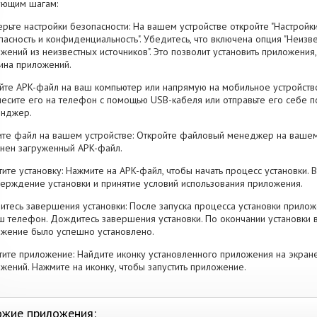
ующим шагам:
рьте настройки безопасности: На вашем устройстве откройте "Настройки
пасность и конфиденциальность". Убедитесь, что включена опция "Неизве
жений из неизвестных источников". Это позволит установить приложени
ина приложений.
йте APK-файл на ваш компьютер или напрямую на мобильное устройство
есите его на телефон с помощью USB-кабеля или отправьте его себе п
енджер.
те файл на вашем устройстве: Откройте файловый менеджер на вашем
нен загруженный APK-файл.
тите установку: Нажмите на APK-файл, чтобы начать процесс установки.
ерждение установки и принятие условий использования приложения.
тесь завершения установки: После запуска процесса установки прилож
ш телефон. Дождитесь завершения установки. По окончании установки 
жение было успешно установлено.
тите приложение: Найдите иконку установленного приложения на экран
жений. Нажмите на иконку, чтобы запустить приложение.
жие приложения: