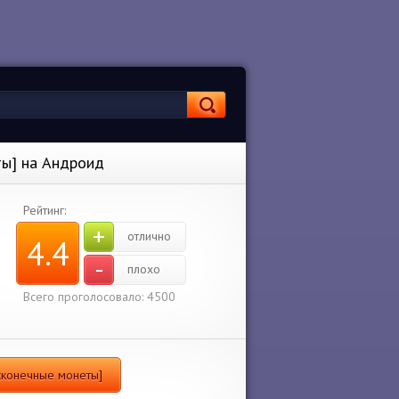
ты] на Андроид
Рейтинг:
+
отлично
4.4
-
плохо
Всего проголосовало: 4500
есконечные монеты]