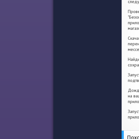
след
Прове
"Безо
прило
магаз
Скача
перен
месс
Найди
сохра
Запус
подтв
Дожди
на ва
прило
Запус
прило
Похо