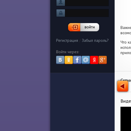
Важн
возмо
Регистрация
/
Забыл пароль?
Что к
испол
Войти через:
прило
Скри
Виде