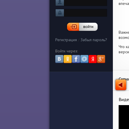
впеча
Важн
возмо
Регистрация
/
Забыл пароль?
Что к
Войти через:
верси
Скри
Виде