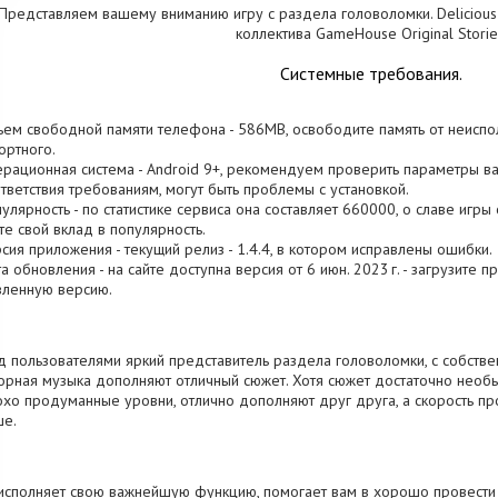
Представляем вашему вниманию игру с раздела головоломки. Delicious
коллектива GameHouse Original Storie
Системные требования.
ъем свободной памяти телефона - 586MB, освободите память от неиспо
ртного.
ерационная система - Android 9+, рекомендуем проверить параметры ва
тветствия требованиям, могут быть проблемы с установкой.
пулярность - по статистике сервиса она составляет 660000, о cлаве игр
те свой вклад в популярность.
рсия приложения - текущий релиз - 1.4.4, в котором исправлены ошибки.
та обновления - на сайте доступна версия от 6 июн. 2023 г. - загрузите 
вленную версию.
 пользователями яркий представитель раздела головоломки, с собстве
орная музыка дополняют отличный сюжет. Хотя сюжет достаточно необы
хо продуманные уровни, отлично дополняют друг друга, а скорость пр
ше.
исполняет свою важнейшую функцию, помогает вам в хорошо провести 