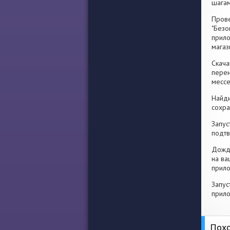
шагам
Прове
"Безо
прило
магаз
Скача
перен
месс
Найди
сохра
Запус
подтв
Дожди
на ва
прило
Запус
прило
Похо