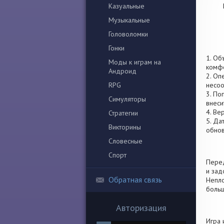
Казуальные
Музыкальные
Головоломки
Гонки
1. Об
Моды к играм на
комфо
Андроид
2. Оп
RPG
несоо
3. По
Симуляторы
внеси
4. Ве
Стратегии
5. Да
Викторины
обно
Словесные
Спорт
Перед
и зад
Обратная связь
Непло
боль
Авторизация
Игра 