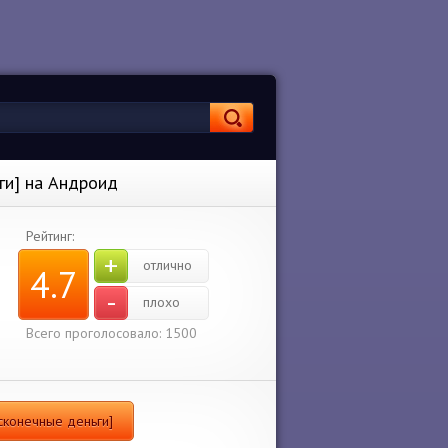
ги] на Андроид
Рейтинг:
+
отлично
4.7
-
плохо
Всего проголосовало: 1500
есконечные деньги]