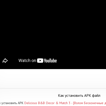
Как установить APK файл
 установить APK
Delicious B&B: Decor & Match 3 - [Взлом Бесконечные д