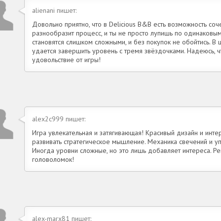
alienani пишет:
Довольно приятно, что в Delicious B&B есть возможность соче
разнообразит процесс, и ты не просто лупишь по одинаковым
становятся слишком сложными, и без покупок не обойтись. В 
удается завершить уровень с тремя звёздочками. Надеюсь, ч
удовольствие от игры!
alex2c999 пишет:
Игра увлекательная и затягивающая! Красивый дизайн и инт
развивать стратегическое мышление. Механика свечений и у
Иногда уровни сложные, но это лишь добавляет интереса. 
головоломок!
alex-marx81 пишет: