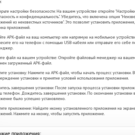
:
рьте настройки безопасности: На вашем устройстве откройте "Настройки
пасность и конфиденциальность". Убедитесь, что включена опция "Неизве
жений из неизвестных источников". Это позволит установить приложени
ина приложений.
йте APK-файл на ваш компьютер или напрямую на мобильное устройство
есите его на телефон с помощью USB-кабеля или отправьте его себе п
енджер.
те файл на вашем устройстве: Откройте файловый менеджер на вашем
нен загруженный APK-файл.
тите установку: Нажмите на APK-файл, чтобы начать процесс установки.
ерждение установки и принятие условий использования приложения.
тесь завершения установки: После запуска процесса установки прилож
ш телефон. Дождитесь завершения установки. По окончании установки 
жение было успешно установлено.
тите приложение: Найдите иконку установленного приложения на экран
жений. Нажмите на иконку, чтобы запустить приложение.
жие приложения: