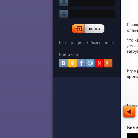
Главн
оптим
Что к
Регистрация
/
Забыл пароль?
делат
загру
Войти через:
Игра 
время
Скри
Виде