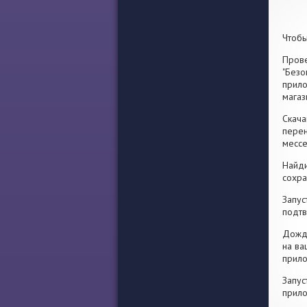
Чтобы
Прове
"Безо
прило
магаз
Скача
перен
месс
Найди
сохра
Запус
подтв
Дожди
на ва
прило
Запус
прило