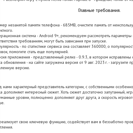
Главные требования.
змер незанятой памяти телефона - 685MB, очистите память от неисполь
ктного.
ерационная система - Android 9+, рекомендуем рассмотреть параметры в
тветствия требованиям, могут быть зависания при запуске.
пулярность - по статистике сервиса она составляет 360000, о популярно
овок, помогите стать еще популярней.
рсия приложения - представленный релиз - 0.9.3, в котором исправлены
та обновления - на сайте загружена версия от 9 авг. 2023 г. - загрузите 
вленную версию.
 нами характерный представитель категории, с собственными особенно
а дополняют интересный сюжет. Хоть сюжет достаточно запутанный, игр
манные уровни, полноценно дополняют друг друга, а скорость игрового
ше.
реализует свою ключевую функцию, содействует вам в беззаботно пров
тления.