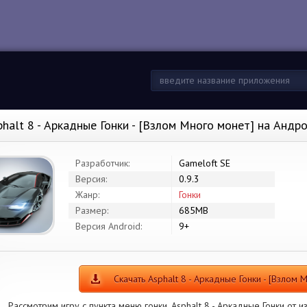
phalt 8 - Аркадные Гонки - [Взлом Много монет] на Андр
Разработчик:
Gameloft SE
Версия:
0.9.3
Жанр:
Гонки
Размер:
685MB
Версия Android:
9+
Скачать Asphalt 8 - Аркадные Гонки - [Взлом 
Рассмотрим игру с пункта меню гонки. Asphalt 8 - Аркадные Гонки от и