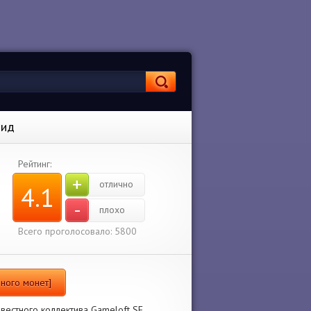
оид
Рейтинг:
+
отлично
4.1
-
плохо
Всего проголосовало: 5800
Много монет]
звестного коллектива Gameloft SE.