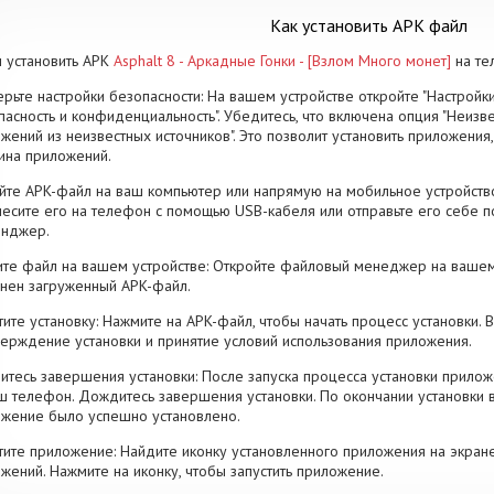
Как установить APK файл
 установить APK
Asphalt 8 - Аркадные Гонки - [Взлом Много монет]
на те
рьте настройки безопасности: На вашем устройстве откройте "Настройки
пасность и конфиденциальность". Убедитесь, что включена опция "Неизве
жений из неизвестных источников". Это позволит установить приложени
ина приложений.
йте APK-файл на ваш компьютер или напрямую на мобильное устройство
есите его на телефон с помощью USB-кабеля или отправьте его себе п
енджер.
те файл на вашем устройстве: Откройте файловый менеджер на вашем
нен загруженный APK-файл.
тите установку: Нажмите на APK-файл, чтобы начать процесс установки.
ерждение установки и принятие условий использования приложения.
тесь завершения установки: После запуска процесса установки прилож
ш телефон. Дождитесь завершения установки. По окончании установки 
жение было успешно установлено.
тите приложение: Найдите иконку установленного приложения на экран
жений. Нажмите на иконку, чтобы запустить приложение.