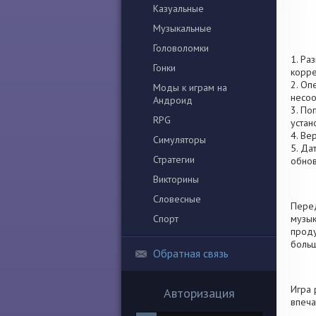
Казуальные
Музыкальные
Головоломки
1. Ра
Гонки
корре
2. Оп
Моды к играм на
несоо
Андроид
3. По
RPG
устан
4. Ве
Симуляторы
5. Да
Стратегии
обно
Викторины
Словесные
Перед
Спорт
музык
проду
боль
Обратная связь
Игра 
Авторизация
впеча