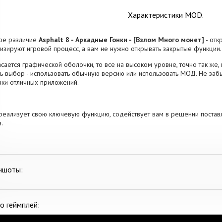
Характеристики MOD.
ое различие
Asphalt 8 - Аркадные Гонки - [Взлом Много монет]
- отк
изируют игровой процесс, а вам не нужно открывать закрытые функции.
асается графической оболочки, то все на высоком уровне, точно так же
ь выбор - использовать обычную версию или использовать МОД. Не заб
зки отличных приложений.
реализует свою ключевую функцию, содействует вам в решении постав
.
ншоты:
о геймплей: