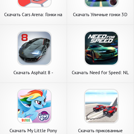
Скачать Cars Arena: Гонки на
Скачать Уличные гонки 3D
Выбывание [Взлом Много
[Взлом Бесконечные деньги]
монет] APK на Андроид
APK на Андроид
Скачать Asphalt 8 -
Скачать Need for Speed: NL
Аркадные Гонки [Взлом
Гонки [Взлом Бесконечные
Много монет] APK на
деньги] APK на Андроид
Андроид
Скачать My Little Pony
Скачать прикованные