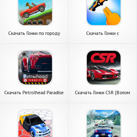
Скачать Гонки по городу
Скачать Гонки с
[Взлом Много монет] APK
телекинезом! [Взлом Много
на Андроид
монет] APK на Андроид
Скачать Petrolhead Paradise
Скачать Гонки CSR [Взлом
[Взлом Бесконечные
Бесконечные монеты] APK
монеты] APK на Андроид
на Андроид