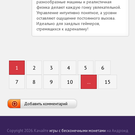
разнообразные машины и реалистичная
физика делают каждую гонку увлекательной.
Управление интуитивно понятное, а уровни
оставляют ощущение постоянного вызова.
Идеально для заядлых геймеров,
стремящихся к адреналину!
1
2
3
4
5
6
7
8
9
10
...
15
Добавить комментарий
Copyright 2026. Качайте
игры с бесконечными монетами
на Андроид