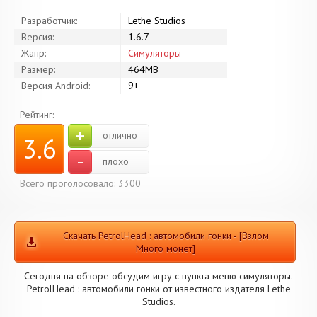
Разработчик:
Lethe Studios
Версия:
1.6.7
Жанр:
Симуляторы
Размер:
464MB
Версия Android:
9+
Рейтинг:
+
отлично
3.6
-
плохо
Всего проголосовало: 3300
Скачать PetrolHead : автомобили гонки - [Взлом
Много монет]
Сегодня на обзоре обсудим игру с пункта меню симуляторы.
PetrolHead : автомобили гонки от известного издателя Lethe
Studios.