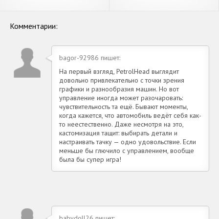
Радужные гонки [Взлом
автомобили пандус [Взлом
Много денег] APK на
Много монет] APK на
Андроид
Андроид
Комментарии:
bagor-92986 пишет:
На первый взгляд, PetrolHead выглядит
довольно привлекательно с точки зрения
графики и разнообразия машин. Но вот
управление иногда может разочаровать:
чувствительность та ещё. Бывают моменты,
когда кажется, что автомобиль ведёт себя как-
то неестественно. Даже несмотря на это,
кастомизация тащит: выбирать детали и
настраивать тачку — одно удовольствие. Если
меньше бы глючило с управлением, вообще
была бы супер игра!
babydoll26 пишет: