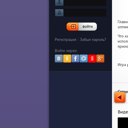
Глав
оптим
Что к
Регистрация
/
Забыл пароль?
испол
прило
Войти через:
Игра 
Скри
Виде