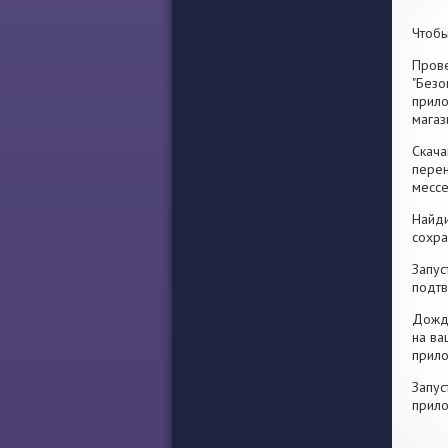
Чтобы
Прове
"Безо
прило
магаз
Скача
перен
месс
Найди
сохра
Запус
подтв
Дожди
на ва
прило
Запус
прило