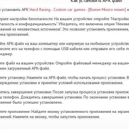
Как установить APK файл
 установить APK
Hard Racing - Custom car games - [Взлом Много монет]
н
рьте настройки безопасности: На вашем устройстве откройте "Настройки
пасность и конфиденциальность". Убедитесь, что включена опция "Неизве
жений из неизвестных источников". Это позволит установить приложени
ина приложений.
йте APK-файл на ваш компьютер или напрямую на мобильное устройство
есите его на телефон с помощью USB-кабеля или отправьте его себе п
енджер.
те файл на вашем устройстве: Откройте файловый менеджер на вашем
нен загруженный APK-файл.
тите установку: Нажмите на APK-файл, чтобы начать процесс установки.
ерждение установки и принятие условий использования приложения.
тесь завершения установки: После запуска процесса установки прилож
ш телефон. Дождитесь завершения установки. По окончании установки 
жение было успешно установлено.
тите приложение: Найдите иконку установленного приложения на экран
жений. Нажмите на иконку, чтобы запустить приложение.