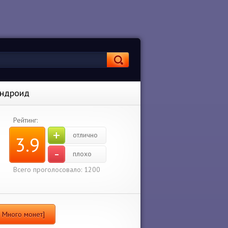
Андроид
Рейтинг:
+
отлично
3.9
-
плохо
Всего проголосовало: 1200
м Много монет]