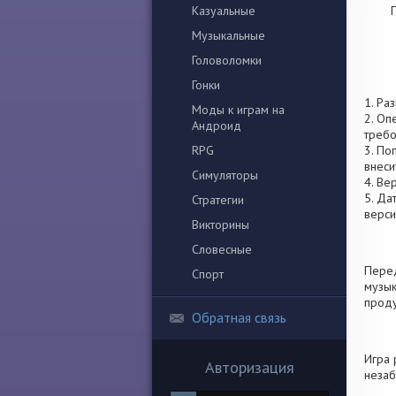
Казуальные
П
Музыкальные
Головоломки
Гонки
1. Ра
Моды к играм на
2. Оп
Андроид
требо
RPG
3. По
внеси
Симуляторы
4. Ве
5. Да
Стратегии
верси
Викторины
Словесные
Перед
Спорт
музык
проду
Обратная связь
Игра 
Авторизация
незаб