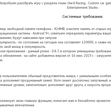
опробуем разобрать игру с раздела гонки. Hard Racing - Custom car gam
Entertainment Studio.
Системные требования.
змер свободной памяти телефона - 424MB, очистите память от старых иг
ерационная система - Android 9+, советуем определить параметры ваше
ваниям, будут зависания при запуске.
пулярность - по состоянию на сегодня она составляет 120000, о cлаве и
те свой вклад в популярность.
рсия приложения - данный релиз - 0.8.7, в котором уменьшены требовани
та обновления - на сайте добавлена версия от 16 июн. 2023 г. - загрузи
ю.
 пользователями обычный представитель жанра, с уникальными особен
а дополняют продуманный сюжет. Хотя сюжет достаточно запутанный, 
манные уровни, замечательно дополняют друг друга, а скорость процес
реализует свою главную функцию, помогает вам в беззаботно провести
ываемые впечатления.