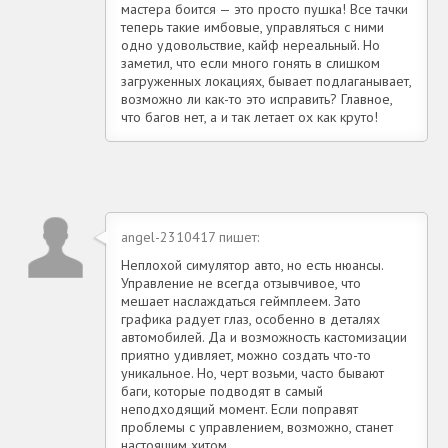
мастера боится — это просто пушка! Все тачки
теперь такие имбовые, управляться с ними
одно удовольствие, кайф нереальный. Но
заметил, что если много гонять в слишком
загруженных локациях, бывает подлаганывает,
возможно ли как-то это исправить? Главное,
что багов нет, а и так летает ох как круто!
angel-2310417 пишет:
Неплохой симулятор авто, но есть нюансы.
Управление не всегда отзывчивое, что
мешает наслаждаться геймплеем. Зато
графика радует глаз, особенно в деталях
автомобилей. Да и возможность кастомизации
приятно удивляет, можно создать что-то
уникальное. Но, черт возьми, часто бывают
баги, которые подводят в самый
неподходящий момент. Если поправят
проблемы с управлением, возможно, станет
настоящим хитом.