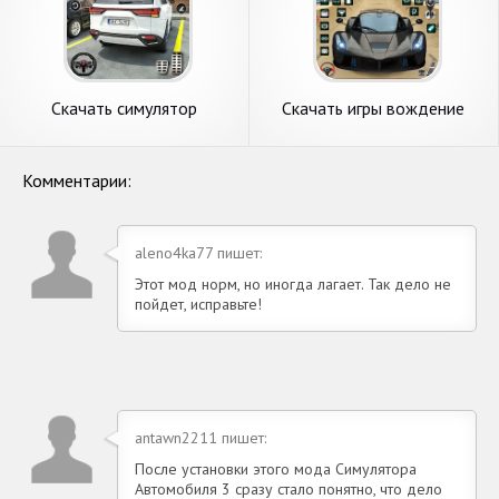
Скачать симулятор
Скачать игры вождение
вождения автомобиля
автомобиля трюки [Взлом
[Взлом Бесконечные
Бесконечные монеты] APK
монеты] APK на Андроид
на Андроид
Комментарии:
aleno4ka77 пишет:
Этот мод норм, но иногда лагает. Так дело не
пойдет, исправьте!
antawn2211 пишет:
После установки этого мода Симулятора
Автомобиля 3 сразу стало понятно, что дело