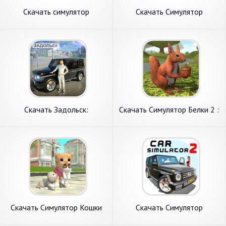
Скачать симулятор
Скачать Симулятор
вождения автомобиля
Автомобиля [Взлом
[Взлом Бесконечные
Бесконечные деньги] APK на
монеты] APK на Андроид
Андроид
Скачать Задольск:
Скачать Симулятор Белки 2 :
Симулятор Автомобиля
Онлайн [Взлом Много денег]
[Взлом Много денег] APK на
APK на Андроид
Андроид
Скачать Симулятор Кошки
Скачать Симулятор
Онлайн [Взлом Много
Автомобиля 2 [Взлом Много
монет] APK на Андроид
денег] APK на Андроид