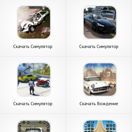
Скачать Симулятор
Скачать Симулятор
автомобильных аварий
Автомобиля вождения
[Взлом Много монет] APK
[Взлом Бесконечные
на Андроид
монеты] APK на Андроид
Скачать Симулятор
Скачать Вождение
вождения автомобиля
автомобиля [Взлом Много
[Взлом Бесконечные
денег] APK на Андроид
монеты] APK на Андроид