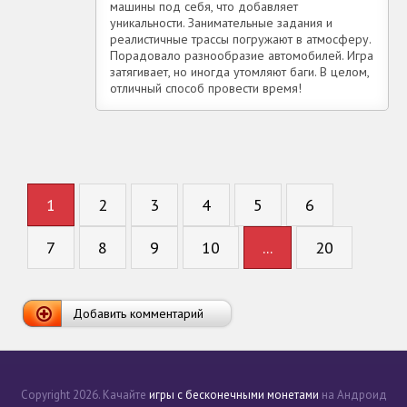
машины под себя, что добавляет
уникальности. Занимательные задания и
реалистичные трассы погружают в атмосферу.
Порадовало разнообразие автомобилей. Игра
затягивает, но иногда утомляют баги. В целом,
отличный способ провести время!
1
2
3
4
5
6
7
8
9
10
...
20
Добавить комментарий
Copyright 2026. Качайте
игры с бесконечными монетами
на Андроид