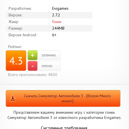
Разработчик:
Evigames
Версия:
2.7.2
Жанр:
Гонки
Размер:
244MB
Версия Android:
6+
Рейтинг:
+
отлично
4.3
-
плохо
Всего проголосовало: 4800
Скачать Симулятор Автомобиля 3 - [Взлом Много
монет]
Представляем вашему вниманию игру с категории гонки.
Симулятор Автомобиля 3 от известного разработчика Evigames.
Системные требования.