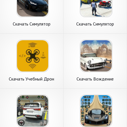
Скачать Симулятор
Скачать Симулятор
Автомобиля вождения
вождения автомобиля
[Взлом Бесконечные
[Взлом Бесконечные
монеты] APK на Андроид
монеты] APK на Андроид
Скачать Учебный Дрон
Скачать Вождение
(Симулятор) [Взлом Много
автомобиля [Взлом Много
денег] APK на Андроид
денег] APK на Андроид