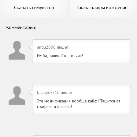
Скачать симулятор
Скачать игры вождение
вождения автомобиля
автомобиля трюки [Взлом
[Взлом Бесконечные
Бесконечные монеты] APK
монеты] APK на Андроид
на Андроид
Комментарии:
andu2000 пишет:
Имба, заливайте, топчик!
bacejlek710 пишет:
Эта модификация вообще кайф! Тащится от
графики и физики!