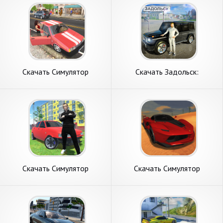
монеты] APK на Андроид
Андроид
Скачать Симулятор
Скачать Задольск:
Автомобиля [Взлом
Симулятор Автомобиля
Бесконечные деньги] APK на
[Взлом Много денег] APK на
Андроид
Андроид
Скачать Симулятор
Скачать Симулятор
Водителя [Взлом Много
Автомобиля 3 [Взлом Много
денег] APK на Андроид
монет] APK на Андроид