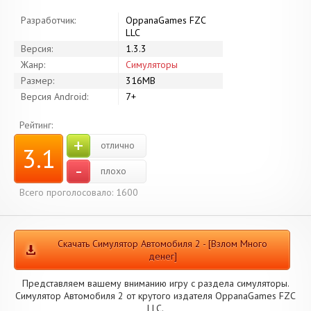
Разработчик:
OppanaGames FZC
LLC
Версия:
1.3.3
Жанр:
Симуляторы
Размер:
316MB
Версия Android:
7+
Рейтинг:
+
отлично
3.1
-
плохо
Всего проголосовало: 1600
Скачать Симулятор Автомобиля 2 - [Взлом Много
денег]
Представляем вашему вниманию игру с раздела симуляторы.
Симулятор Автомобиля 2 от крутого издателя OppanaGames FZC
LLC.