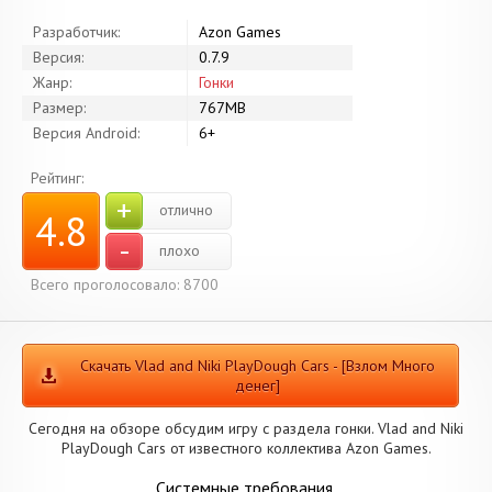
Разработчик:
Azon Games
Версия:
0.7.9
Жанр:
Гонки
Размер:
767MB
Версия Android:
6+
Рейтинг:
+
отлично
4.8
-
плохо
Всего проголосовало: 8700
Скачать Vlad and Niki PlayDough Cars - [Взлом Много
денег]
Сегодня на обзоре обсудим игру с раздела гонки. Vlad and Niki
PlayDough Cars от известного коллектива Azon Games.
Системные требования.