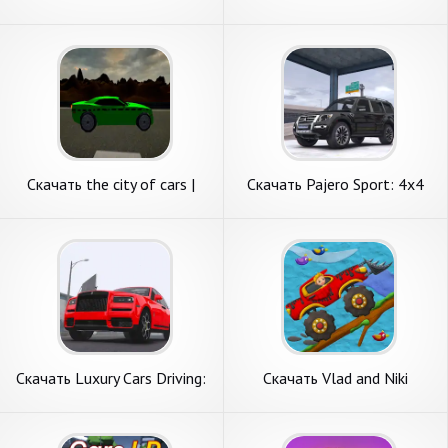
замков [Взлом Бесконечные
Tiles Hop [Взлом
деньги] APK на Андроид
Бесконечные монеты] APK
на Андроид
Скачать the city of cars |
Скачать Pajero Sport: 4x4
racing and [Взлом Много
Jeep Cars [Взлом
монет] APK на Андроид
Бесконечные монеты] APK
на Андроид
Скачать Luxury Cars Driving:
Скачать Vlad and Niki
Cullinan [Взлом Много
PlayDough Cars [Взлом
денег] APK на Андроид
Много монет] APK на
Андроид