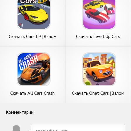
Скачать Cars LP [Взлом
Скачать Level Up Cars
Бесконечные деньги] APK на
[Взлом Бесконечные
Андроид
монеты] APK на Андроид
Скачать All Cars Crash
Скачать Onet Cars [Взлом
[Взлом Бесконечные деньги]
Много денег] APK на
APK на Андроид
Андроид
Комментарии:
amccrindle пишет: