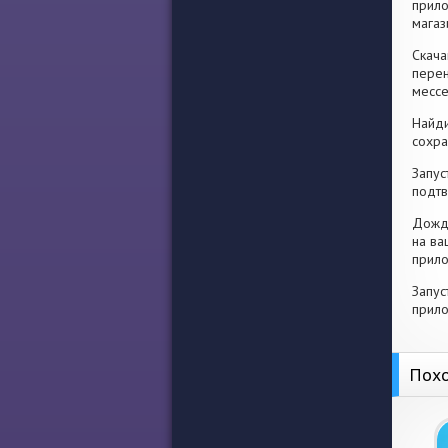
прило
магаз
Скача
перен
месс
Найди
сохра
Запус
подтв
Дожди
на ва
прило
Запус
прило
Похо