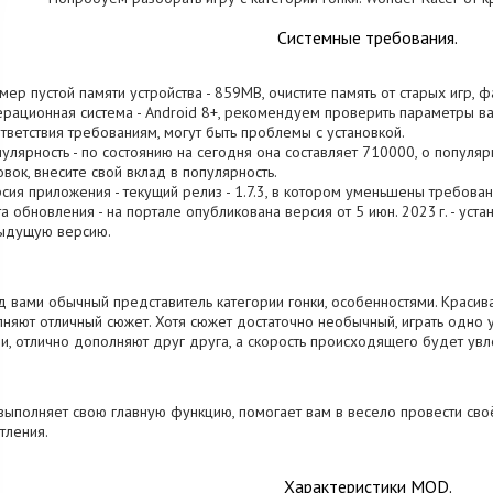
Системные требования.
змер пустой памяти устройства - 859MB, очистите память от старых игр,
ерационная система - Android 8+, рекомендуем проверить параметры ваш
тветствия требованиям, могут быть проблемы с установкой.
пулярность - по состоянию на сегодня она составляет 710000, о популя
овок, внесите свой вклад в популярность.
рсия приложения - текущий релиз - 1.7.3, в котором уменьшены требован
та обновления - на портале опубликована версия от 5 июн. 2023 г. - уст
ыдущую версию.
 вами обычный представитель категории гонки, особенностями. Красив
няют отличный сюжет. Хотя сюжет достаточно необычный, играть одно
и, отлично дополняют друг друга, а скорость происходящего будет увл
выполняет свою главную функцию, помогает вам в весело провести св
тления.
Характеристики MOD.