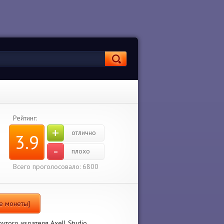
Рейтинг:
+
отлично
3.9
-
плохо
Всего проголосовало: 6800
е монеты]
утого издателя Axell Studio.