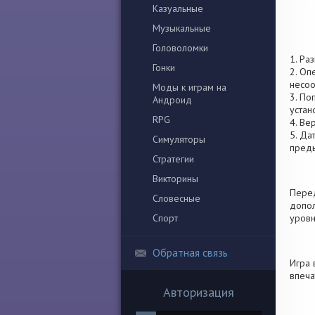
Казуальные
Музыкальные
Головоломки
1. Ра
Гонки
2. Оп
несоо
Моды к играм на
3. По
Андроид
устан
RPG
4. Ве
5. Да
Симуляторы
пред
Стратегии
Викторины
Перед
Словесные
допол
Спорт
уровн
Обратная связь
Игра 
впеча
Авторизация