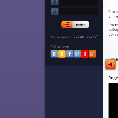
Важн
оптим
Что к
выбор
обнов
Регистрация
/
Забыл пароль?
Войти через:
Скри
Виде