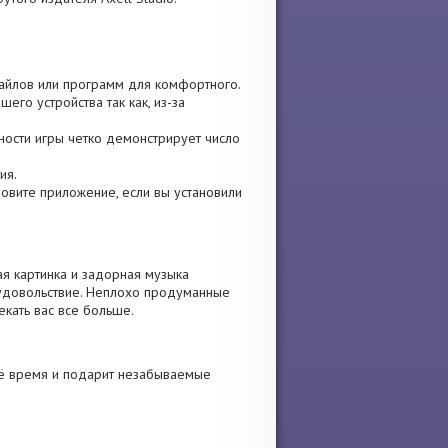
 файлов или программ для комфортного.
его устройства так как, из-за
рности игры четко демонстрирует число
ия.
ановите приложение, если вы установили
ая картинка и задорная музыка
 удовольствие. Неплохо продуманные
екать вас все больше.
оё время и подарит незабываемые