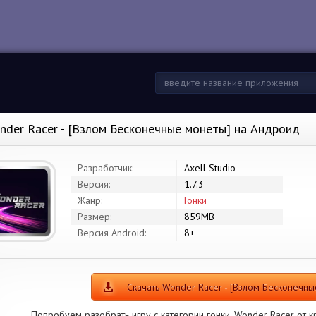
nder Racer - [Взлом Бесконечные монеты] на Андроид
Разработчик:
Axell Studio
Версия:
1.7.3
Жанр:
Гонки
Размер:
859MB
Версия Android:
8+
Скачать Wonder Racer - [Взлом Бесконечны
Попробуем разобрать игру с категории гонки. Wonder Racer от кр