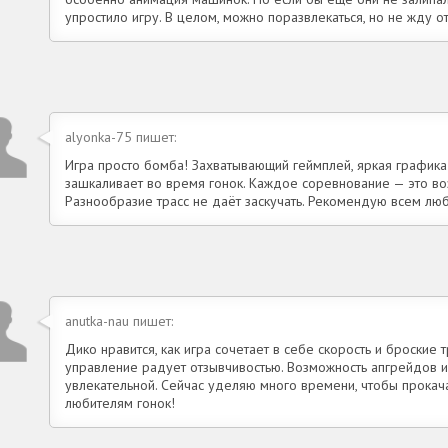
упростило игру. В целом, можно поразвлекаться, но не жду о
alyonka-75 пишет:
Игра просто бомба! Захватывающий геймплей, яркая график
зашкаливает во время гонок. Каждое соревнование — это воз
Разнообразие трасс не даёт заскучать. Рекомендую всем люб
anutka-nau пишет:
Дико нравится, как игра сочетает в себе скорость и броские 
управление радует отзывчивостью. Возможность апгрейдов 
увлекательной. Сейчас уделяю много времени, чтобы прокач
любителям гонок!