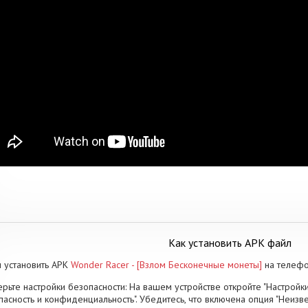
Как установить APK файл
 установить APK
Wonder Racer - [Взлом Бесконечные монеты]
на телефо
рьте настройки безопасности: На вашем устройстве откройте "Настройки
пасность и конфиденциальность". Убедитесь, что включена опция "Неизве