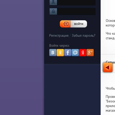
Осно
котор
Что к
Регистрация
/
Забыл пароль?
станд
Войти через:
Скри
Чтобы
Прове
"Безо
прило
магаз