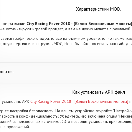
Характеристики MOD.
вное различие
City Racing Fever 2018 - [Взлом Бесконечные монеты
ые оптимизируют игровой процесс, а вам не нужно мучатся с рекламой.
асается графического ядра, то все на отличном уровне, точно так же, как
артную версию или загрузить МОД. Не забывайте посещать наш сайт дл
ншоты:
Как установить APK файл
 установить APK
City Racing Fever 2018 - [Взлом Бесконечные монеты]
н
рьте настройки безопасности: На вашем устройстве откройте "Настройки
пасность и конфиденциальность". Убедитесь, что включена опция "Неизве
жений из неизвестных источников". Это позволит установить приложени
ина приложений.