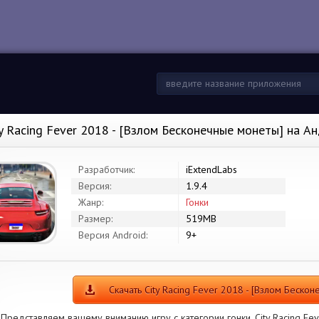
ty Racing Fever 2018 - [Взлом Бесконечные монеты] на А
Разработчик:
iExtendLabs
Версия:
1.9.4
Жанр:
Гонки
Размер:
519MB
Версия Android:
9+
Скачать City Racing Fever 2018 - [Взлом Беско
Представляем вашему вниманию игру с категории гонки. City Racing Fe