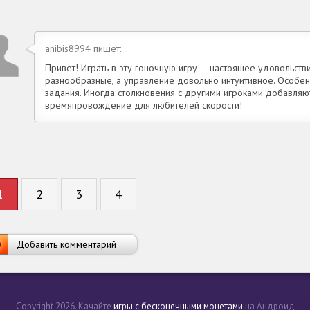
anibis8994 пишет:
Привет! Играть в эту гоночную игру — настоящее удовольств
разнообразные, а управление довольно интуитивное. Особе
задания. Иногда столкновения с другими игроками добавляю
времяпровождение для любителей скорости!
1
2
3
4
Добавить комментарий
Copyright 2026. Качайте
игры с бесконечными монетами
на Андроид