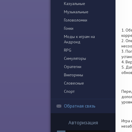
Казуальные
Музыкальные
Головоломки
Гонки
1. Об
корре
Моды к играм на
2. Оп
Андроид
несоо
RPG
3. По
устан
Симуляторы
4. Ве
Стратегии
5. Да
обно
Викторины
Словесные
Спорт
Перед
допол
уровн
Обратная связь
Игра 
Авторизация
незаб