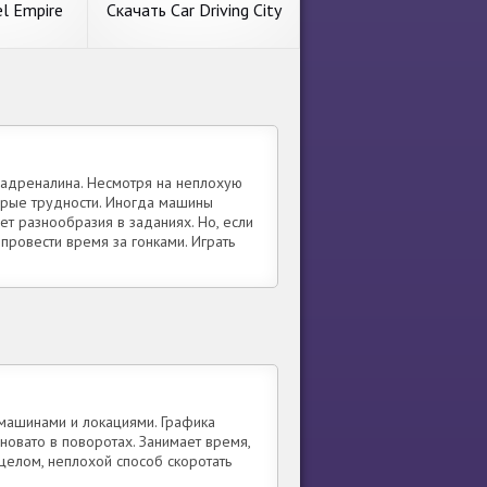
l Empire
Скачать Car Driving City
злом
Racing Games [Взлом
 монеты]
Бесконечные монеты]
дроид
APK на Андроид
 Empire
Скачать Car Driving City
Racing Games [Взлом
 с раздела
Новый обзор на игру с
монеты]
Бесконечные монеты]
tel Empire
пункта меню приключения.
оид
APK на Андроид
 автора
Car Driving City Racing
Системные
Games от толкового
Размер
коллектива
ив адреналина. Несмотря на неплохую
яти
OoStudiosProduction.
торые трудности. Иногда машины
ее
подробнее
Основные требования.
ет разнообразия в заданиях. Но, если
провести время за гонками. Играть
машинами и локациями. Графика
новато в поворотах. Занимает время,
 целом, неплохой способ скоротать