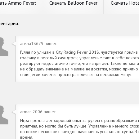
требования.
ать Ammo Fever:
Скачать Balloon Fever
Скачать Hote
er Gun Defense
[Взлом Много денег]
Fever [В
лом Бесконечные
APK на Андроид
Бесконечные
онеты] APK на
APK на Ан
ать Ammo Fever:
Скачать Balloon Fever
Скачать Hotel
ентарии:
Андроид
r Gun Defense
[Взлом Много денег]
Fever [Взлом
тавляем вашему
Попробуем разобрать игру
Рассмотрим игру
ом Бесконечные
APK на Андроид
Бесконечные 
нию игру с раздела
с раздела аркады. Balloon
приключения. Ho
ты] APK на
APK на Андр
льные игры. Ammo
Fever от известного
Fever от нового
arisha18679 пишет:
оид
 Tower Gun Defense
издателя KobGames.
Bombus Studio. 
того коллектива
Основные требования. 1.
требования. 1. 
Гуляя по улицам в City Racing Fever 2018, чувствуется прил
 Главные
Объем незанятой памяти
свободной пам
подробнее
графику и веселый саундтрек, управление таит в себе неко
подробнее
подробн
ания. 1.
реагируют недостаточно точно, что напрягает. Также не хвата
не обращать внимание на мелкие недостатки, можно приятно 
стоит, если хочется просто развлечься на несколько минут.
armani2006 пишет:
Игра предлагает хороший опыт за рулем с разнообразными 
приятная, но могло бы быть лучше. Управление немного слож
но после нескольких заездов начинаешь уставать от суеты. В
время.