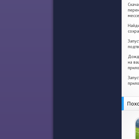
Скача
перен
месс
Найди
сохра
Запус
подтв
Дожди
на ва
прило
Запус
прило
Похо