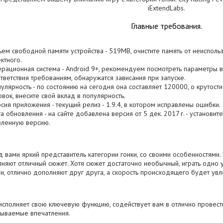
iExtendLabs.
Главные требования.
ъем свободной памяти устройства - 519MB, очистите память от неиспол
ктного.
ерационная система - Android 9+, рекомендуем посмотреть параметры ва
тветствия требованиям, обнаружатся зависания при запуске.
пулярность - по состоянию на сегодня она составляет 120000, о крутост
овок, внесите свой вклад в популярность.
рсия приложения - текущий релиз - 1.9.4, в котором исправлены ошибки.
та обновления - на сайте добавлена версия от 5 дек. 2017 г. - установит
вленную версию.
 вами яркий представитель категории гонки, со своими особенностями.
няют отличный сюжет. Хотя сюжет достаточно необычный, играть одно
и, отлично дополняют друг друга, а скорость происходящего будет увл
исполняет свою ключевую функцию, содействует вам в отлично провест
ываемые впечатления.