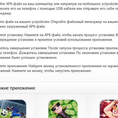
йте APK-файл на ваш компьютер или напрямую на мобильное устройство
есите его на телефон с помощью USB-кабеля или отправьте его себе п
енджер.
те файл на вашем устройстве: Откройте файловый менеджер на вашем
нен загруженный APK-файл.
тите установку: Нажмите на APK-файл, чтобы начать процесс установки.
ерждение установки и принятие условий использования приложения.
тесь завершения установки: После запуска процесса установки прилож
ш телефон. Дождитесь завершения установки. По окончании установки 
жение было успешно установлено.
тите приложение: Найдите иконку установленного приложения на экран
жений. Нажмите на иконку, чтобы запустить приложение.
жие приложения: