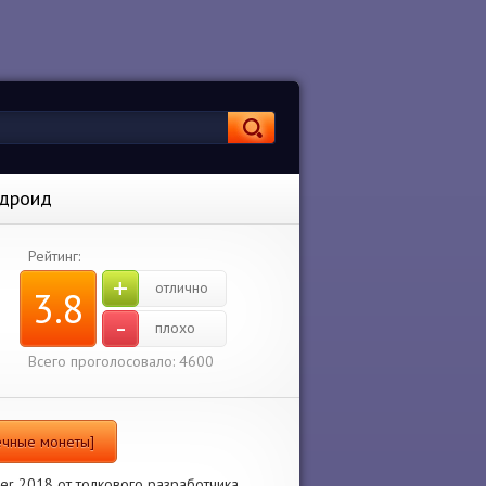
ндроид
Рейтинг:
+
отлично
3.8
-
плохо
Всего проголосовало: 4600
нечные монеты]
ver 2018 от толкового разработчика