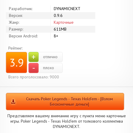
Разработчик:
DYNAMICNEXT
Версия:
0.9.6
Жанр:
Карточные
Размер:
611MB
Версия Android:
8+
Рейтинг:
+
отлично
3.9
-
плохо
Всего проголосовало: 9000
Скачать Poker Legends - Texas Hold'em - [Взлом
Бесконечные деньги]
Представляем вашему вниманию игру с пункта меню карточные
игры. Poker Legends - Texas Hold'em от толкового коллектива
DYNAMICNEXT.