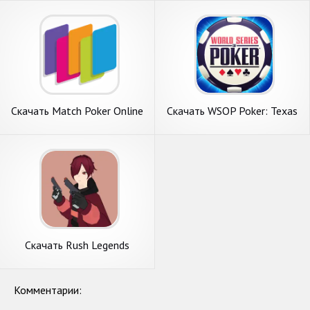
денег] APK на Андроид
денег] APK на Андроид
Скачать Match Poker Online
Скачать WSOP Poker: Texas
[Взлом Бесконечные деньги]
Holdem Game [Взлом Много
APK на Андроид
денег] APK на Андроид
Скачать Rush Legends
Parkour PvP FPS [Взлом
Бесконечные деньги] APK на
Андроид
Комментарии: