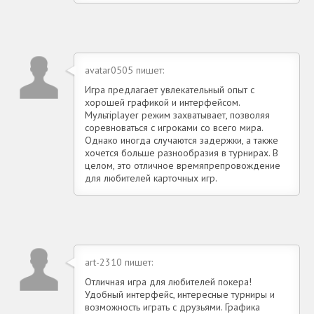
avatar0505 пишет:
Игра предлагает увлекательный опыт с
хорошей графикой и интерфейсом.
Мультiplayer режим захватывает, позволяя
соревноваться с игроками со всего мира.
Однако иногда случаются задержки, а также
хочется больше разнообразия в турнирах. В
целом, это отличное времяпрепровождение
для любителей карточных игр.
art-2310 пишет:
Отличная игра для любителей покера!
Удобный интерфейс, интересные турниры и
возможность играть с друзьями. Графика