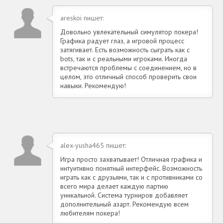
areskoi пишет:
Довольно увлекательный симулятор покера!
Графика радует глаз, а игровой процесс
затягивает. Есть возможность сыграть как с
bots, так и с реальными игроками. Иногда
встречаются проблемы с соединением, но в
целом, это отличный способ проверить свои
навыки. Рекомендую!
alex-yusha465 пишет:
Игра просто захватывает! Отличная графика и
интуитивно понятный интерфейс. Возможность
играть как с друзьями, так и с противниками со
всего мира делает каждую партию
уникальной. Система турниров добавляет
дополнительный азарт. Рекомендую всем
любителям покера!