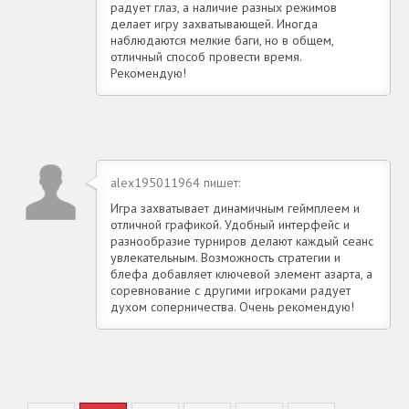
радует глаз, а наличие разных режимов
делает игру захватывающей. Иногда
наблюдаются мелкие баги, но в общем,
отличный способ провести время.
Рекомендую!
alex195011964 пишет:
Игра захватывает динамичным геймплеем и
отличной графикой. Удобный интерфейс и
разнообразие турниров делают каждый сеанс
увлекательным. Возможность стратегии и
блефа добавляет ключевой элемент азарта, а
соревнование с другими игроками радует
духом соперничества. Очень рекомендую!