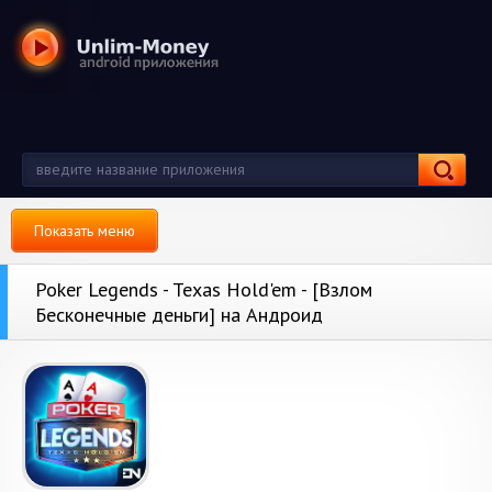
Показать меню
Poker Legends - Texas Hold'em - [Взлом
Бесконечные деньги] на Андроид