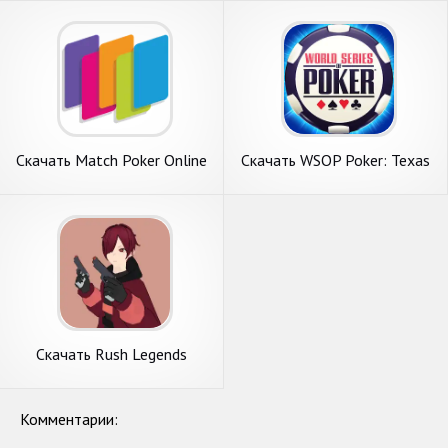
денег] APK на Андроид
денег] APK на Андроид
Скачать Match Poker Online
Скачать WSOP Poker: Texas
[Взлом Бесконечные деньги]
Holdem Game [Взлом Много
APK на Андроид
денег] APK на Андроид
Скачать Rush Legends
Parkour PvP FPS [Взлом
Бесконечные деньги] APK на
Андроид
Комментарии: