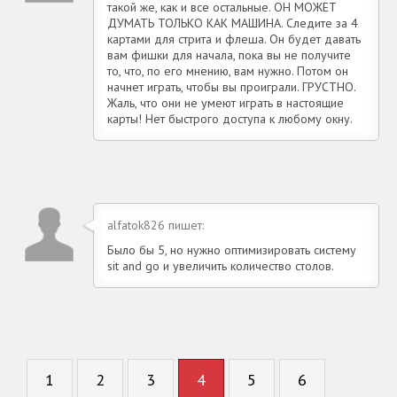
такой же, как и все остальные. ОН МОЖЕТ
ДУМАТЬ ТОЛЬКО КАК МАШИНА. Следите за 4
картами для стрита и флеша. Он будет давать
вам фишки для начала, пока вы не получите
то, что, по его мнению, вам нужно. Потом он
начнет играть, чтобы вы проиграли. ГРУСТНО.
Жаль, что они не умеют играть в настоящие
карты! Нет быстрого доступа к любому окну.
alfatok826 пишет:
Было бы 5, но нужно оптимизировать систему
sit and go и увеличить количество столов.
1
2
3
4
5
6