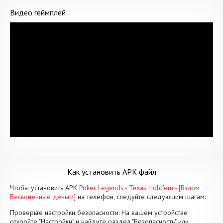
Видео геймплей:
Как установить APK файл
Чтобы установить APK
Poker Legends - Texas Hold'em - [Взлом
Бесконечные деньги]
на телефон, следуйте следующим шагам:
Проверьте настройки безопасности: На вашем устройстве
откройте "Настройки" и найдите раздел "Безопасность" или