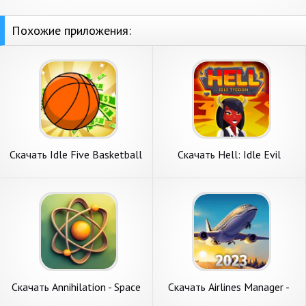
Похожие приложения:
Скачать Idle Five Basketball
Скачать Hell: Idle Evil
tycoon [Взлом Много денег]
Tycoon Sim [Взлом Много
APK на Андроид
денег] APK на Андроид
Скачать Annihilation - Space
Скачать Airlines Manager -
Tycoon [Взлом Много денег]
Tycoon 2023 [Взлом Много