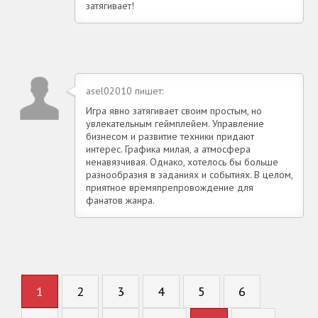
затягивает!
asel02010 пишет:
Игра явно затягивает своим простым, но
увлекательным геймплейем. Управление
бизнесом и развитие техники придают
интерес. Графика милая, а атмосфера
ненавязчивая. Однако, хотелось бы больше
разнообразия в заданиях и событиях. В целом,
приятное времяпрепровождение для
фанатов жанра.
1
2
3
4
5
6