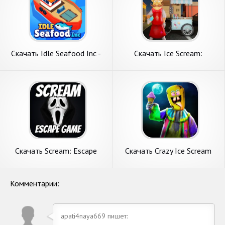
Скачать Idle Seafood Inc -
Скачать Ice Scream:
Tycoon [Взлом Много денег]
Человек-мороженое [Взлом
APK на Андроид
Бесконечные монеты] APK
на Андроид
Скачать Scream: Escape
Скачать Crazy Ice Scream
from Ghost Face [Взлом
Freaky Clown [Взлом
Бесконечные деньги] APK на
Бесконечные монеты] APK
Андроид
на Андроид
Комментарии:
apati4naya669 пишет: