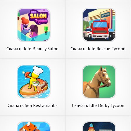
APK на Андроид
денег] APK на Андроид
Скачать Idle Beauty Salon
Скачать Idle Rescue Tycoon
Tycoon [Взлом Много денег]
[Взлом Много монет] APK
APK на Андроид
на Андроид
Скачать Sea Restaurant -
Скачать Idle Derby Tycoon
Travel Tycoon [Взлом
[Взлом Много денег] APK на
Бесконечные монеты] APK
Андроид
на Андроид