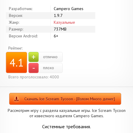
Разработчик:
Campero Games
Версия:
1.9.7
Жанр:
Казуальные
Размер:
737MB
Версия Android:
6+
Рейтинг:
+
отлично
4.1
-
плохо
Всего проголосовало: 4000
Скачать Ice Scream Tycoon - [Взлом Много денег]
Рассмотрим игру с раздела казуальные игры. Ice Scream Tycoon
от известного издателя Campero Games.
Системные требования.