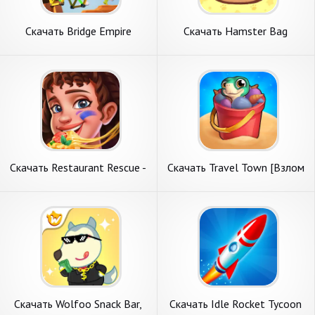
Скачать Bridge Empire
Скачать Hamster Bag
Tycoon [Взлом Бесконечные
Factory : Tycoon [Взлом
монеты] APK на Андроид
Бесконечные монеты] APK
на Андроид
Скачать Restaurant Rescue -
Скачать Travel Town [Взлом
Food Games [Взлом
Много монет] APK на
Бесконечные монеты] APK
Андроид
на Андроид
Скачать Wolfoo Snack Bar,
Скачать Idle Rocket Tycoon