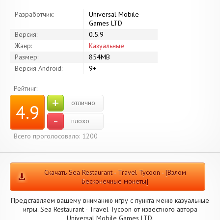
Разработчик:
Universal Mobile
Games LTD
Версия:
0.5.9
Жанр:
Казуальные
Размер:
854MB
Версия Android:
9+
Рейтинг:
+
отлично
4.9
-
плохо
Всего проголосовало: 1200
Скачать Sea Restaurant - Travel Tycoon - [Взлом
Бесконечные монеты]
Представляем вашему вниманию игру с пункта меню казуальные
игры. Sea Restaurant - Travel Tycoon от известного автора
Universal Mobile Games LTD.