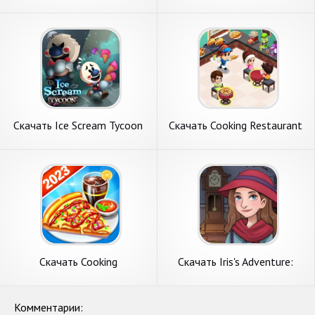
Restaurant [Взлом
[Взлом Бесконечные
Бесконечные монеты] APK
монеты] APK на Андроид
на Андроид
Скачать Ice Scream Tycoon
Скачать Cooking Restaurant
[Взлом Много денег] APK на
Kitchen [Взлом Бесконечные
Андроид
монеты] APK на Андроид
Скачать Cooking
Скачать Iris's Adventure:
Master:Restaurant Game
Time Travel [Взлом Много
[Взлом Бесконечные деньги]
монет] APK на Андроид
APK на Андроид
Комментарии: