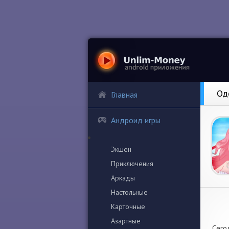
Од
Главная
Андроид игры
Экшен
Приключения
Аркады
Настольные
Карточные
Азартные
Сего