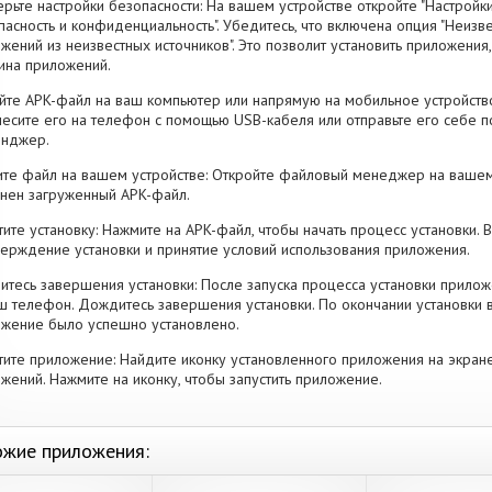
рьте настройки безопасности: На вашем устройстве откройте "Настройки
пасность и конфиденциальность". Убедитесь, что включена опция "Неизве
жений из неизвестных источников". Это позволит установить приложени
ина приложений.
йте APK-файл на ваш компьютер или напрямую на мобильное устройство
есите его на телефон с помощью USB-кабеля или отправьте его себе п
енджер.
те файл на вашем устройстве: Откройте файловый менеджер на вашем
нен загруженный APK-файл.
тите установку: Нажмите на APK-файл, чтобы начать процесс установки.
ерждение установки и принятие условий использования приложения.
тесь завершения установки: После запуска процесса установки прилож
ш телефон. Дождитесь завершения установки. По окончании установки 
жение было успешно установлено.
тите приложение: Найдите иконку установленного приложения на экран
жений. Нажмите на иконку, чтобы запустить приложение.
жие приложения: