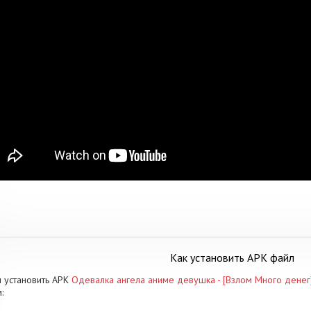
Как установить APK файл
 установить APK
Одевалка ангела аниме девушка - [Взлом Много денег
: