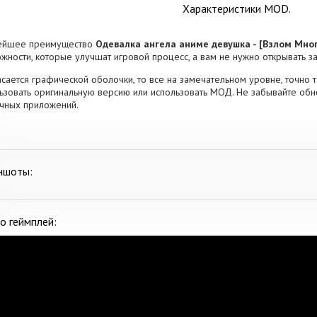
Характеристики MOD.
ейшее преимущество
Одевалка ангела аниме девушка - [Взлом Мног
жности, которые улучшат игровой процесс, а вам не нужно открывать з
асается графической оболочки, то все на замечательном уровне, точно та
ьзовать оригинальную версию или использовать МОД. Не забывайте обн
чных приложений.
ншоты:
о геймплей: