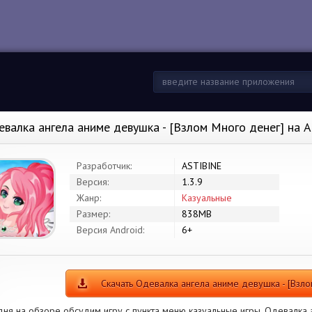
евалка ангела аниме девушка - [Взлом Много денег] на 
Разработчик:
ASTIBINE
Версия:
1.3.9
Жанр:
Казуальные
Размер:
838MB
Версия Android:
6+
Скачать Одевалка ангела аниме девушка - [Взл
дня на обзоре обсудим игру с пункта меню казуальные игры. Одевалка 