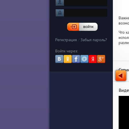
Важн
возмо
Что к
испол
Регистрация
/
Забыл пароль?
разли
Войти через:
Скри
Виде