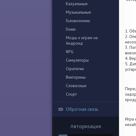
Казуальные
Музыкальные
Головоломки
Гонки
1. Об
2. Оп
Моды к играм на
несоо
Андроид
3. По
RPG
внеси
4. Ве
Симуляторы
5. Да
Стратегии
устар
Викторины
Словесные
Перед
Спорт
задор
проду
Обратная связь
Игра 
незаб
Авторизация