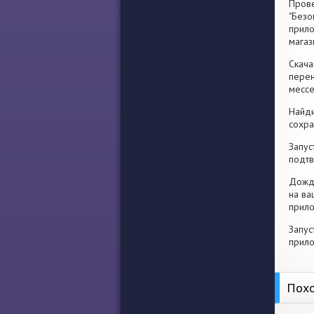
Прове
"Безо
прило
магаз
Скача
перен
месс
Найди
сохра
Запус
подтв
Дожди
на ва
прило
Запус
прило
Похо