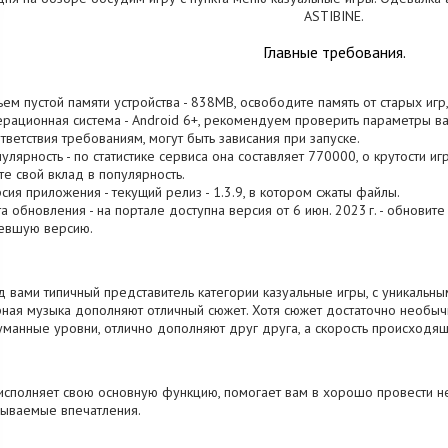
ASTIBINE.
Главные требования.
ъем пустой памяти устройства - 838MB, освободите память от старых иг
ерационная система - Android 6+, рекомендуем проверить параметры ва
тветствия требованиям, могут быть зависания при запуске.
пулярность - по статистике сервиса она составляет 770000, о крутости и
те свой вклад в популярность.
рсия приложения - текущий релиз - 1.3.9, в котором сжаты файлы.
та обновления - на портале доступна версия от 6 июн. 2023 г. - обновит
евшую версию.
 вами типичный представитель категории казуальные игры, с уникальны
ная музыка дополняют отличный сюжет. Хотя сюжет достаточно необычн
манные уровни, отлично дополняют друг друга, а скорость происходящ
исполняет свою основную функцию, помогает вам в хорошо провести н
ываемые впечатления.