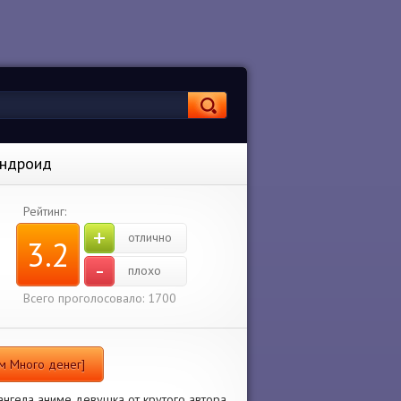
Андроид
Рейтинг:
+
отлично
3.2
-
плохо
Всего проголосовало: 1700
ом Много денег]
ангела аниме девушка от крутого автора