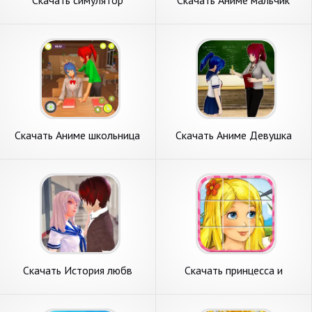
Скачать симулятор
Скачать Аниме мальчик
школьницы аниме 3D [Взлом
Симулятор средне [Взлом
Бесконечные деньги] APK на
Много монет] APK на
Андроид
Андроид
Скачать Аниме школьница
Скачать Аниме Девушка
3D симулятор [Взлом Много
Виртуальная Школ [Взлом
денег] APK на Андроид
Бесконечные деньги] APK на
Андроид
Скачать История любв
Скачать принцесса и
старш аниме школа [Взлом
девочек Пазлы [Взлом
Бесконечные монеты] APK
Много монет] APK на
на Андроид
Андроид