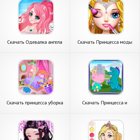
Скачать Одевалка ангела
Скачать Принцесса моды
аниме девушка [Взлом
Салон [Взлом Много денег]
Много денег] APK на
APK на Андроид
Андроид
Скачать принцесса уборка
Скачать Принцесса и
дома приключе [Взлом
ледяной Дракон [Взлом
Бесконечные монеты] APK
Бесконечные монеты] APK
на Андроид
на Андроид