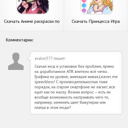
Скачать Аниме раскраски по
Скачать Принцесса Игра
номерам [Взлом Много
Раскраска [Взлом
монет] APK на Андроид
Бесконечные монеты] APK
на Андроид
Комментарии:
avalon377 пишет:
Скачал мод и установил без проблем, прямо
на доработанное АПК влетело всё четко.
Графика на уровне, анимация живая,Leaves me
speechless! С производительностью тоже
порядок, на старом смартфоне не лагает, все
идет как по маслу. Возник вопрос – есть ли
вообще возможность настраивать чего-то,
например, изменять цвет бижутерии или
платья в этом моде?