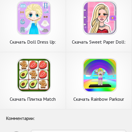
Андроид
на Андроид
Скачать Doll Dress Up:
Скачать Sweet Paper Doll:
Sweet Girl [Взлом Много
Dress Up DIY [Взлом Много
денег] APK на Андроид
денег] APK на Андроид
Скачать Плитка Match
Скачать Rainbow Parkour
Sweet [Взлом Много монет]
sweet Girl [Взлом Много
APK на Андроид
монет] APK на Андроид
Комментарии: