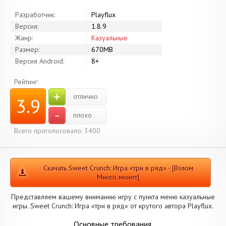
Разработчик:
Playflux
Версия:
1.8.9
Жанр:
Казуальные
Размер:
670MB
Версия Android:
8+
Рейтинг:
+
отлично
3.9
-
плохо
Всего проголосовало: 3400
Скачать Sweet Crunch: Игра «три в ряд» - [Взлом
Много монет]
Представляем вашему вниманию игру с пункта меню казуальные
игры. Sweet Crunch: Игра «три в ряд» от крутого автора Playflux.
Основные требования.