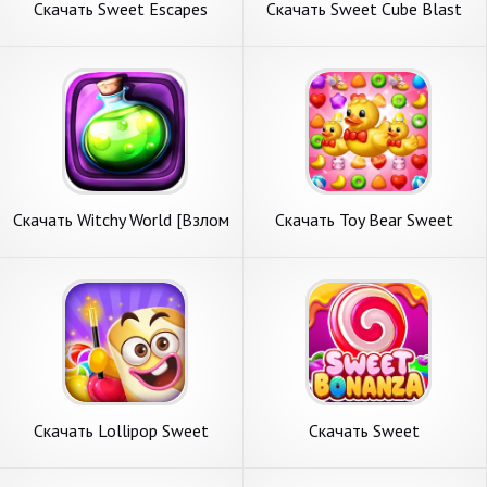
Скачать Sweet Escapes
Скачать Sweet Cube Blast
[Взлом Бесконечные
[Взлом Много монет] APK
монеты] APK на Андроид
на Андроид
Скачать Witchy World [Взлом
Скачать Toy Bear Sweet
Бесконечные деньги] APK на
POP: Match 3 [Взлом
Андроид
Бесконечные монеты] APK
на Андроид
Скачать Lollipop Sweet
Скачать Sweet
Heroes Match3 [Взлом
Bonanza:Candy Slot [Взлом
Много монет] APK на
Бесконечные монеты] APK