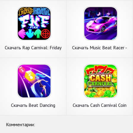
APK на Андроид
Бесконечные монеты] APK
на Андроид
Скачать Rap Carnival: Friday
Скачать Music Beat Racer -
Nite Fire [Взлом
Car Racing [Взлом Много
Бесконечные монеты] APK
денег] APK на Андроид
на Андроид
Скачать Beat Dancing
Скачать Cash Carnival Coin
EDM:music game [Взлом
Pusher Game [Взлом
Бесконечные деньги] APK на
Бесконечные деньги] APK на
Андроид
Андроид
Комментарии: