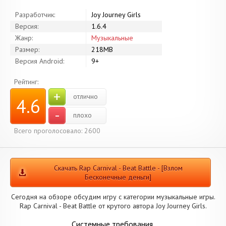
Разработчик:
Joy Journey Girls
Версия:
1.6.4
Жанр:
Музыкальные
Размер:
218MB
Версия Android:
9+
Рейтинг:
+
отлично
4.6
-
плохо
Всего проголосовало: 2600
Скачать Rap Carnival - Beat Battle - [Взлом
Бесконечные деньги]
Сегодня на обзоре обсудим игру с категории музыкальные игры.
Rap Carnival - Beat Battle от крутого автора Joy Journey Girls.
Системные требования.