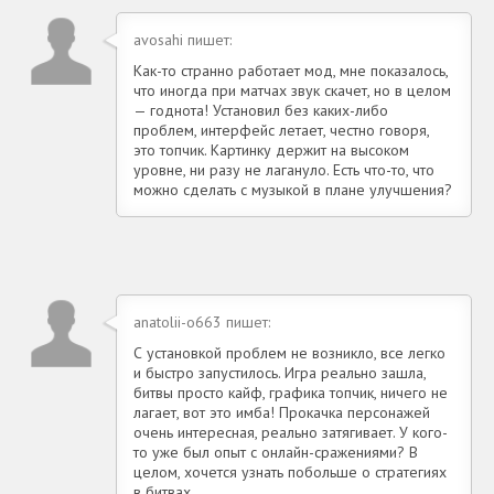
avosahi пишет:
Как-то странно работает мод, мне показалось,
что иногда при матчах звук скачет, но в целом
— годнота! Установил без каких-либо
проблем, интерфейс летает, честно говоря,
это топчик. Картинку держит на высоком
уровне, ни разу не лагануло. Есть что-то, что
можно сделать с музыкой в плане улучшения?
anatolii-o663 пишет:
С установкой проблем не возникло, все легко
и быстро запустилось. Игра реально зашла,
битвы просто кайф, графика топчик, ничего не
лагает, вот это имба! Прокачка персонажей
очень интересная, реально затягивает. У кого-
то уже был опыт с онлайн-сражениями? В
целом, хочется узнать побольше о стратегиях
в битвах.