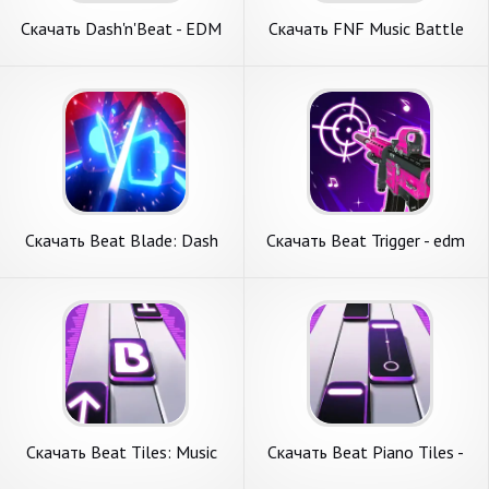
Скачать Dash'n'Beat - EDM
Скачать FNF Music Battle
Rhythm game [Взлом Много
Beat Fire [Взлом Много
денег] APK на Андроид
денег] APK на Андроид
Скачать Beat Blade: Dash
Скачать Beat Trigger - edm
Dance [Взлом Бесконечные
игра [Взлом Бесконечные
деньги] APK на Андроид
деньги] APK на Андроид
Скачать Beat Tiles: Music
Скачать Beat Piano Tiles -
Game [Взлом Много денег]
Magic Tiles [Взлом