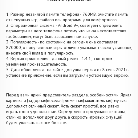
1. Размер незанятой памяти телефона - 760MB, очистите память
от ненужных игр, файлов или программ для комфортного.
2. Операционная система - Android 9+, советуем определить
параметры вашего телефона потому что, из-за несоответствия
требованиям, могут быть зависания при запуске.
3. Популярность - по состоянию на сегодня она составляет
870000, о популярности игры отлично указывает число установок,
внесите свой вклад в популярность.
4. Версия приложения - данный релиз - 1.4.1, в котором
увеличена производительность.
5. Дата обновления - на сайте доступна версия от 8 сент. 2021 г. -
установите приложение, если вы загрузили устаревшую версию.
Перед вами яркий представитель раздела, особенностями. Яркая
картинка и |задорная|веселая|ритмичная|зажигательная} музыка
дополняют отличный сюжет. Хоть сюжет простой, все равно
играть одно удовольствие. Определенно продуманные этапы,
отлично дополняют друг друга, а скорость игровых ситуаций
будет увлекать вас все больше.