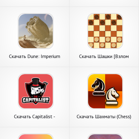
23 Companion [Взлом Много
Бесконечные монеты] APK
денег] APK на Андроид
на Андроид
Скачать Dune: Imperium
Скачать Шашки [Взлом
Companion App [Взлом
Много монет] APK на
Бесконечные монеты] APK
Андроид
на Андроид
Скачать Capitalist -
Скачать Шахматы (Chess)
монополия онлайн [Взлом
[Взлом Много монет] APK
Бесконечные монеты] APK
на Андроид
на Андроид