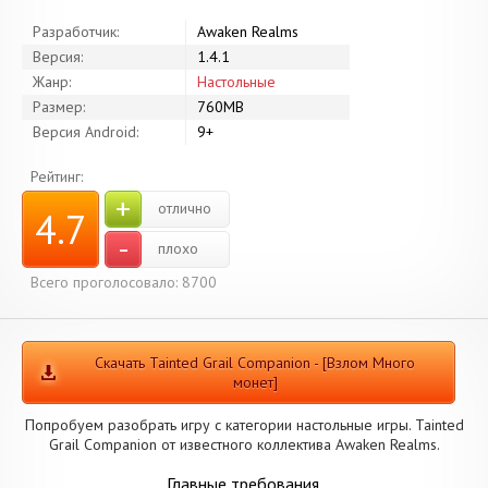
Разработчик:
Awaken Realms
Версия:
1.4.1
Жанр:
Настольные
Размер:
760MB
Версия Android:
9+
Рейтинг:
+
отлично
4.7
-
плохо
Всего проголосовало: 8700
Скачать Tainted Grail Companion - [Взлом Много
монет]
Попробуем разобрать игру с категории настольные игры. Tainted
Grail Companion от известного коллектива Awaken Realms.
Главные требования.