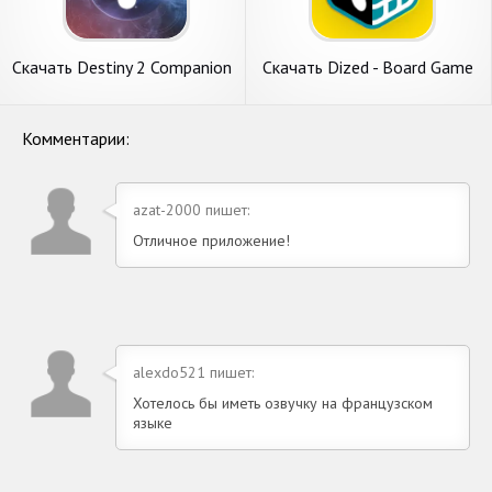
Скачать Destiny 2 Companion
Скачать Dized - Board Game
[Взлом Бесконечные
Companion [Взлом
монеты] APK на Андроид
Бесконечные монеты] APK
на Андроид
Комментарии:
azat-2000 пишет:
Отличное приложение!
alexdo521 пишет:
Хотелось бы иметь озвучку на французском
языке