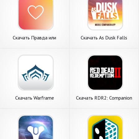
Скачать Правда или
Скачать As Dusk Falls
Действие 18+ пошлые
Companion App [Взлом
[Взлом Много монет] APK
Много денег] APK на
на Андроид
Андроид
Скачать Warframe
Скачать RDR2: Companion
Companion [Взлом Много
[Взлом Бесконечные
монет] APK на Андроид
монеты] APK на Андроид