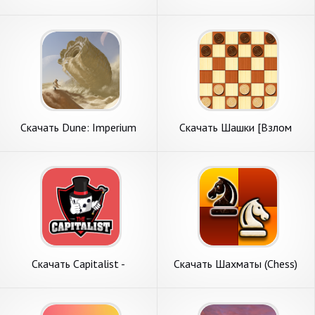
23 Companion [Взлом Много
Бесконечные монеты] APK
денег] APK на Андроид
на Андроид
Скачать Dune: Imperium
Скачать Шашки [Взлом
Companion App [Взлом
Много монет] APK на
Бесконечные монеты] APK
Андроид
на Андроид
Скачать Capitalist -
Скачать Шахматы (Chess)
монополия онлайн [Взлом
[Взлом Много монет] APK
Бесконечные монеты] APK
на Андроид
на Андроид