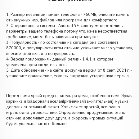
1. Размер незанятой памяти телефона - 760MB, очистите память
от ненужных игр, файлов или программ для комфортного.
2. Операционная система - Android 9+, советуем определить
параметры вашего телефона потому что, из-за несоответствия
требованиям, могут быть зависания при запуске.
3. Популярность - по состоянию на сегодня она составляет
870000, о популярности игры отлично указывает число установок,
внесите свой вклад в популярность.
4. Версия приложения - данный релиз - 1.4.1, в котором
увеличена производительность.
5. Дата обновления - на сайте доступна версия от 8 сент. 2021 г. -
установите приложение, если вы загрузили устаревшую версию.
Перед вами яркий представитель раздела, особенностями. Яркая
картинка и |задорная|веселая|ритмичная|зажигательная} музыка
дополняют отличный сюжет. Хоть сюжет простой, все равно
играть одно удовольствие. Определенно продуманные этапы,
отлично дополняют друг друга, а скорость игровых ситуаций
будет увлекать вас все больше.