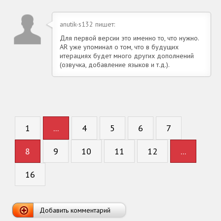
anutik-s132 пишет:
Для первой версии это именно то, что нужно.
AR уже упоминал о том, что в будущих
итерациях будет много других дополнений
(озвучка, добавление языков и т.д.).
1
...
4
5
6
7
8
9
10
11
12
...
16
Добавить комментарий