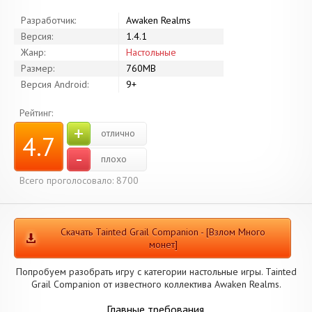
Разработчик:
Awaken Realms
Версия:
1.4.1
Жанр:
Настольные
Размер:
760MB
Версия Android:
9+
Рейтинг:
+
отлично
4.7
-
плохо
Всего проголосовало: 8700
Скачать Tainted Grail Companion - [Взлом Много
монет]
Попробуем разобрать игру с категории настольные игры. Tainted
Grail Companion от известного коллектива Awaken Realms.
Главные требования.