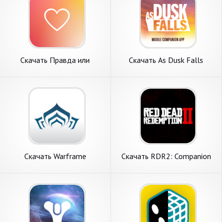
Скачать Правда или
Скачать As Dusk Falls
Действие 18+ пошлые
Companion App [Взлом
[Взлом Много монет] APK
Много денег] APK на
на Андроид
Андроид
Скачать Warframe
Скачать RDR2: Companion
Companion [Взлом Много
[Взлом Бесконечные
монет] APK на Андроид
монеты] APK на Андроид