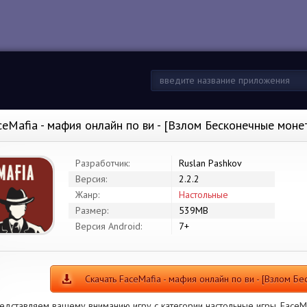
ceMafia - мафия онлайн по ви - [Взлом Бесконечные мон
Разработчик:
Ruslan Pashkov
Версия:
2.2.2
Жанр:
Настольные
Размер:
539MB
Версия Android:
7+
Скачать FaceMafia - мафия онлайн по ви - [Взлом Б
едставляем вашему вниманию игру с категории настольные игры. FaceMaf