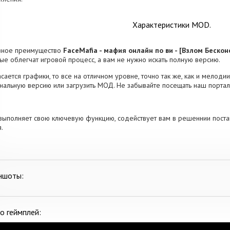
Характеристики MOD.
вное преимущество
FaceMafia - мафия онлайн по ви - [Взлом Беско
ые облегчат игровой процесс, а вам не нужно искать полную версию.
асается графики, то все на отличном уровне, точно так же, как и мелодии
нальную версию или загрузить МОД. Не забывайте посещать наш портал
выполняет свою ключевую функцию, содействует вам в решеннии поста
.
ншоты:
о геймплей: