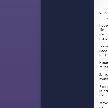
Чтобы
след
Прове
"Безо
прило
магаз
Скача
перен
месс
Найди
сохра
Запус
подтв
Дожди
на ва
прило
Запус
прило