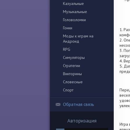
Казуальные
Музыкальные
Головоломки
Гонки
1. Ра
комфо
Моды к играм на
2. Оп
Андроид
несоо
RPG
3. По
загру
Симуляторы
4. Ве
Стратегии
5. Да
пред
Викторины
Словесные
Спорт
Перед
весел
удово
Обратная связь
увлек
Авторизация
Игра 
впеча