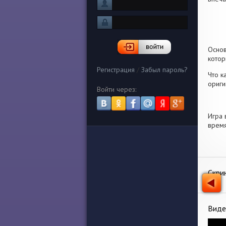
Осно
котор
Регистрация
/
Забыл пароль?
Что к
ориги
Войти через:
Игра 
время
Скри
Виде