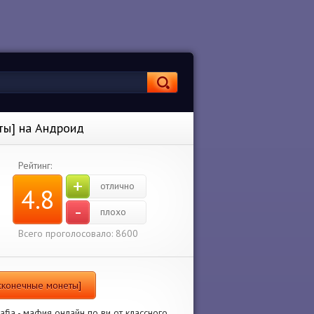
еты] на Андроид
Рейтинг:
+
отлично
4.8
-
плохо
Всего проголосовало: 8600
есконечные монеты]
ia - мафия онлайн по ви от классного