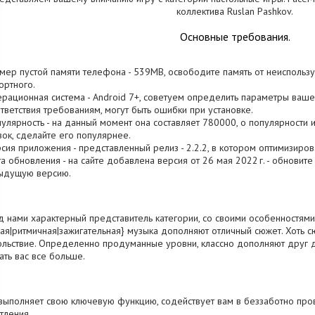
коллектива Ruslan Pashkov.
Основные требования.
змер пустой памяти телефона - 539MB, освободите память от неиспольз
ртного.
ерационная система - Android 7+, советуем определить параметры вашего
тветствия требованиям, могут быть ошибки при установке.
пулярность - на данный момент она составляет 780000, о популярности 
зок, сделайте его популярнее.
рсия приложения - представленный релиз - 2.2.2, в котором оптимизиро
та обновления - на сайте добавлена версия от 26 мая 2022 г. - обновит
ыдущую версию.
 нами характерный представитель категории, со своими особенностями.
ая|ритмичная|зажигательная} музыка дополняют отличный сюжет. Хоть с
льствие. Определенно продуманные уровни, классно дополняют друг д
ать вас все больше.
выполняет свою ключевую функцию, содействует вам в беззаботно про
тления.