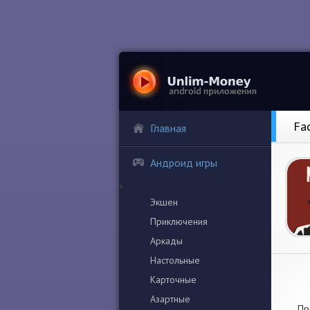
Fa
Главная
Андроид игры
Экшен
Приключения
Аркады
Настольные
Карточные
Азартные
Пр