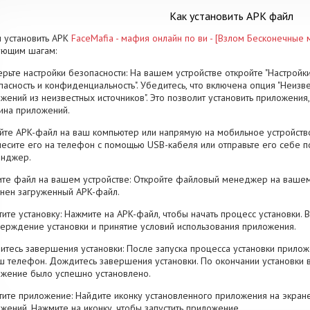
Как установить APK файл
 установить APK
FaceMafia - мафия онлайн по ви - [Взлом Бесконечные 
ующим шагам:
рьте настройки безопасности: На вашем устройстве откройте "Настройки
пасность и конфиденциальность". Убедитесь, что включена опция "Неизве
жений из неизвестных источников". Это позволит установить приложени
ина приложений.
йте APK-файл на ваш компьютер или напрямую на мобильное устройство
есите его на телефон с помощью USB-кабеля или отправьте его себе п
енджер.
те файл на вашем устройстве: Откройте файловый менеджер на вашем
нен загруженный APK-файл.
тите установку: Нажмите на APK-файл, чтобы начать процесс установки.
ерждение установки и принятие условий использования приложения.
тесь завершения установки: После запуска процесса установки прилож
ш телефон. Дождитесь завершения установки. По окончании установки 
жение было успешно установлено.
тите приложение: Найдите иконку установленного приложения на экран
жений. Нажмите на иконку, чтобы запустить приложение.