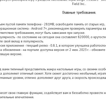
Field Inc..
Главные требования.
ъем пустой памяти телефона - 281MB, освободите память от старых игр
ерационная система - Android 7+, рекомендуем проверить параметры ва
тветствия требованиям, могут быть зависания при запуске.
пулярность - по состоянию на сегодня она составляет 820000, о крутости
те свой вклад в популярность.
рсия приложения - текущий релиз - 0.8.1, в котором улучшена работоспо
та обновления - на портале доступна версия от 2 июн. 2023 г. - обновит
евшую версию.
 вами типичный представитель жанра настольные игры, со своими особе
а дополняют отличный сюжет. Хотя сюжет достаточно необычный, играт
манные уровни, отлично дополняют друг друга, а скорость происходящ
несет свою главную функцию, содействует вам в беззаботно провести 
ительные впечатления.