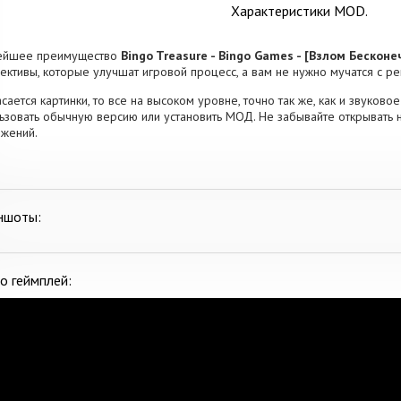
Характеристики MOD.
ейшее преимущество
Bingo Treasure - Bingo Games - [Взлом Бескон
ективы, которые улучшат игровой процесс, а вам не нужно мучатся с ре
асается картинки, то все на высоком уровне, точно так же, как и звуков
ьзовать обычную версию или установить МОД. Не забывайте открывать н
жений.
ншоты:
о геймплей: