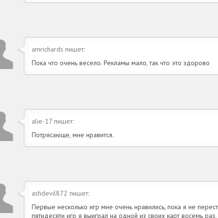
amrichards пишет:
Пока что очень весело. Рекламы мало, так что это здорово
alie-17 пишет:
Потрясающе, мне нравится.
ashdevil872 пишет:
Первые несколько игр мне очень нравились, пока я не перес
пятидесяти игр я выиграл на одной из своих карт восемь раз. 