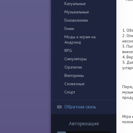
Казуальные
Музыкальные
Головоломки
Гонки
1. Об
2. Оп
Моды к играм на
несоо
Андроид
3. По
RPG
внеси
4. Ве
Симуляторы
5. Да
Стратегии
устар
Викторины
Словесные
Перед
Спорт
музык
проду
Обратная связь
Игра 
полож
Авторизация