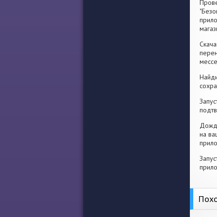
Прове
"Безо
прило
магаз
Скача
перен
месс
Найди
сохра
Запус
подтв
Дожди
на ва
прило
Запус
прило
Похо