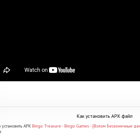
Как установить APK файл
 установить APK
Bingo Treasure - Bingo Games - [Взлом Бесконечные ден
: