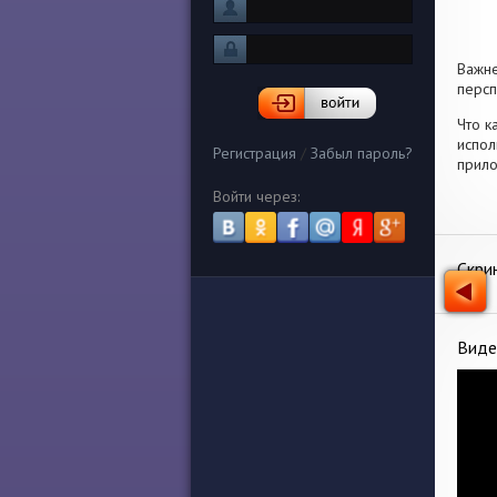
Важн
персп
Что к
испол
Регистрация
/
Забыл пароль?
прило
Войти через:
Скри
Виде