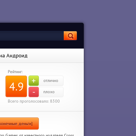
 на Андроид
Рейтинг:
+
отлично
4.9
-
плохо
Всего проголосовало: 8300
сконечные деньги]
ngo Games от известного издателя Cross