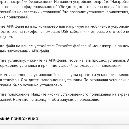
рьте настройки безопасности: На вашем устройстве откройте "Настройки
пасность и конфиденциальность". Убедитесь, что включена опция "Неизве
жений из неизвестных источников". Это позволит установить приложени
ина приложений.
йте APK-файл на ваш компьютер или напрямую на мобильное устройство
есите его на телефон с помощью USB-кабеля или отправьте его себе п
енджер.
те файл на вашем устройстве: Откройте файловый менеджер на вашем
нен загруженный APK-файл.
тите установку: Нажмите на APK-файл, чтобы начать процесс установки.
ерждение установки и принятие условий использования приложения.
тесь завершения установки: После запуска процесса установки прилож
ш телефон. Дождитесь завершения установки. По окончании установки 
жение было успешно установлено.
тите приложение: Найдите иконку установленного приложения на экран
жений. Нажмите на иконку, чтобы запустить приложение.
жие приложения: