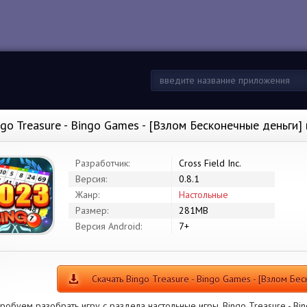
ngo Treasure - Bingo Games - [Взлом Бесконечные деньги]
Разработчик:
Cross Field Inc.
Версия:
0.8.1
Жанр:
Настольные
Размер:
281MB
Версия Android:
7+
Скачать Bingo Treasure - Bingo Games - [Взлом Бе
робуем разобрать игру с раздела настольные игры. Bingo Treasure - Bi