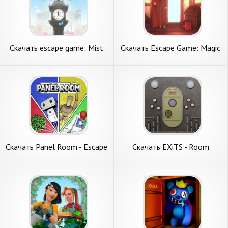
Скачать escape game: Mist
Скачать Escape Game: Magic
[Взлом Бесконечные деньги]
Guild [Взлом Много денег]
APK на Андроид
APK на Андроид
Скачать Panel Room - Escape
Скачать EXiTS - Room
Game - [Взлом Много монет]
Escape Game [Взлом Много
APK на Андроид
денег] APK на Андроид