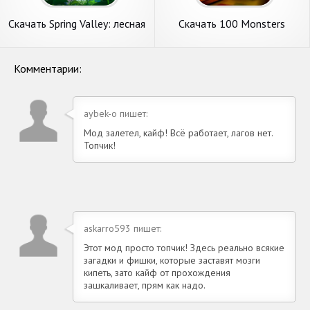
Скачать Spring Valley: лесная
Скачать 100 Monsters
деревня [Взлом Много
Game: Escape Room [Взлом
монет] APK на Андроид
Бесконечные монеты] APK
на Андроид
Комментарии:
aybek-o пишет:
Мод залетел, кайф! Всё работает, лагов нет.
Топчик!
askarro593 пишет:
Этот мод просто топчик! Здесь реально всякие
загадки и фишки, которые заставят мозги
кипеть, зато кайф от прохождения
зашкаливает, прям как надо.