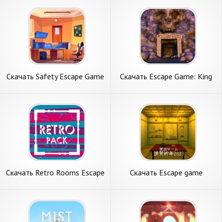
Андроид
Андроид
Скачать Safety Escape Game
Скачать Escape Game: King
[Взлом Бесконечные деньги]
Of Mystery [Взлом
APK на Андроид
Бесконечные монеты] APK
на Андроид
Скачать Retro Rooms Escape
Скачать Escape game
[Взлом Бесконечные
HappyNewYear 2023 [Взлом
монеты] APK на Андроид
Бесконечные деньги] APK на
Андроид