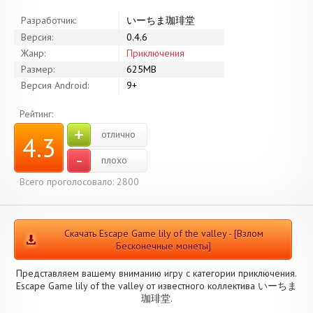
Разработчик:
いーちま珈琲堂
Версия:
0.4.6
Жанр:
Приключения
Размер:
625MB
Версия Android:
9+
Рейтинг:
+
отлично
4.3
-
плохо
Всего проголосовало: 2800
Скачать Escape Game lily of the valley - [Взлом
Бесконечные монеты]
Представляем вашему вниманию игру с категории приключения.
Escape Game lily of the valley от известного коллектива いーちま
珈琲堂.