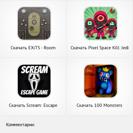
APK на Андроид
APK на Андроид
Скачать EXiTS - Room
Скачать Pixel Space Kill: Jedi
Escape Game [Взлом Много
Escape [Взлом Много денег]
денег] APK на Андроид
APK на Андроид
Скачать Scream: Escape
Скачать 100 Monsters
from Ghost Face [Взлом
Game: Escape Room [Взлом
Бесконечные деньги] APK на
Бесконечные монеты] APK
Андроид
на Андроид
Комментарии: