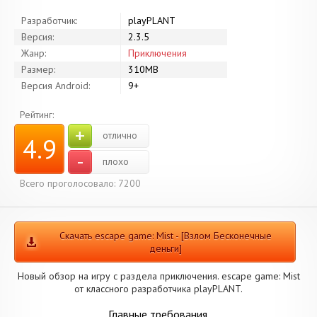
Разработчик:
playPLANT
Версия:
2.3.5
Жанр:
Приключения
Размер:
310MB
Версия Android:
9+
Рейтинг:
+
отлично
4.9
-
плохо
Всего проголосовало: 7200
Скачать escape game: Mist - [Взлом Бесконечные
деньги]
Новый обзор на игру с раздела приключения. escape game: Mist
от классного разработчика playPLANT.
Главные требования.