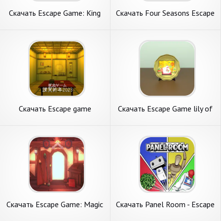
Скачать Escape Game: King
Скачать Four Seasons Escape
Of Mystery [Взлом
[Взлом Бесконечные деньги]
Бесконечные монеты] APK
APK на Андроид
на Андроид
Скачать Escape game
Скачать Escape Game lily of
HappyNewYear 2023 [Взлом
the valley [Взлом
Бесконечные деньги] APK на
Бесконечные монеты] APK
Андроид
на Андроид
Скачать Escape Game: Magic
Скачать Panel Room - Escape
Guild [Взлом Много денег]
Game - [Взлом Много монет]