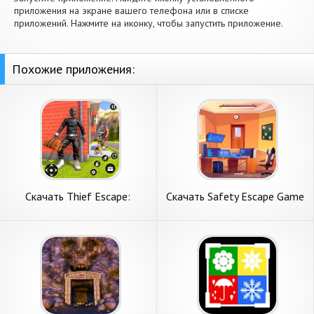
приложения на экране вашего телефона или в списке
приложений. Нажмите на иконку, чтобы запустить приложение.
Похожие приложения:
Скачать Thief Escape:
Скачать Safety Escape Game
Robbery Game [Взлом Много
[Взлом Бесконечные деньги]
монет] APK на Андроид
APK на Андроид