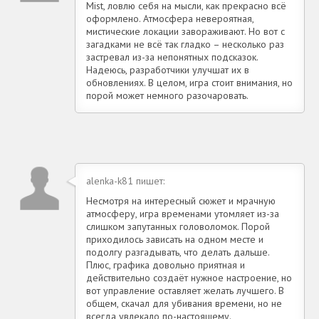
Mist, ловлю себя на мысли, как прекрасно всё
оформлено. Атмосфера невероятная,
мистические локации завораживают. Но вот с
загадками не всё так гладко – несколько раз
застревал из-за непонятных подсказок.
Надеюсь, разработчики улучшат их в
обновлениях. В целом, игра стоит внимания, но
порой может немного разочаровать.
alenka-k81 пишет:
Несмотря на интересный сюжет и мрачную
атмосферу, игра временами утомляет из-за
слишком запутанных головоломок. Порой
приходилось зависать на одном месте и
подолгу разгадывать, что делать дальше.
Плюс, графика довольно приятная и
действительно создаёт нужное настроение, но
вот управление оставляет желать лучшего. В
общем, скачал для убивания времени, но не
всегда увлекало по-настоящему.