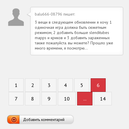
balu666-08796 пишет:
3 вещи в следующем обновлении я хочу 1
одиночная игра должна быть сюжетным
режимом, 2 добавить больше slenditubes
mapps и криков и 3 добавить зараженных
также пожалуйста. вы можете? Прошло уже
много времени, я посмотрю...
1
2
3
4
5
6
7
8
9
10
...
14
Добавить комментарий