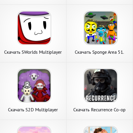
денег] APK на Андроид
денег] APK на Андроид
Скачать SWorlds Multiplayer
Скачать Sponge Area 51.
[Взлом Много денег] APK на
Neighbor Alien [Взлом Много
Андроид
денег] APK на Андроид
Скачать S2D Multiplayer
Скачать Recurrence Co-op
[Взлом Много денег] APK на
[Взлом Много денег] APK на
Андроид
Андроид