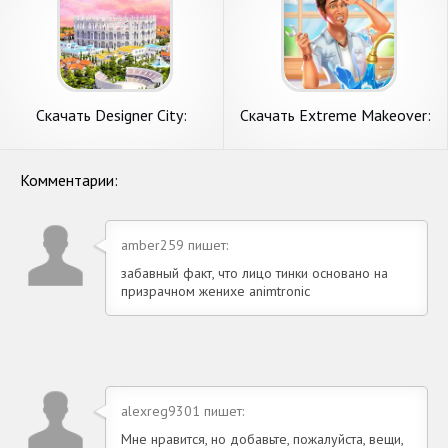
Скачать Designer City:
Скачать Extreme Makeover:
Empire Edition [Взлом Много
Home Edition [Взлом
денег] APK на Андроид
Бесконечные деньги] APK на
Андроид
Комментарии:
amber259 пишет:
забавный факт, что лицо тинки основано на
призрачном женихе animtronic
alexreg9301 пишет:
Мне нравится, но добавьте, пожалуйста, вещи,