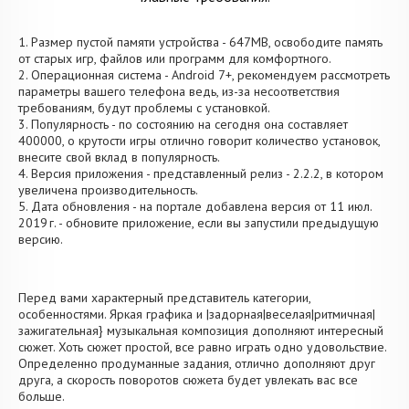
1. Размер пустой памяти устройства - 647MB, освободите память
от старых игр, файлов или программ для комфортного.
2. Операционная система - Android 7+, рекомендуем рассмотреть
параметры вашего телефона ведь, из-за несоответствия
требованиям, будут проблемы с установкой.
3. Популярность - по состоянию на сегодня она составляет
400000, о крутости игры отлично говорит количество установок,
внесите свой вклад в популярность.
4. Версия приложения - представленный релиз - 2.2.2, в котором
увеличена производительность.
5. Дата обновления - на портале добавлена версия от 11 июл.
2019 г. - обновите приложение, если вы запустили предыдущую
версию.
Перед вами характерный представитель категории,
особенностями. Яркая графика и |задорная|веселая|ритмичная|
зажигательная} музыкальная композиция дополняют интересный
сюжет. Хоть сюжет простой, все равно играть одно удовольствие.
Определенно продуманные задания, отлично дополняют друг
друга, а скорость поворотов сюжета будет увлекать вас все
больше.