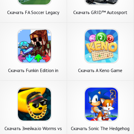
Скачать FA Soccer Legacy
Скачать GRID™ Autosport
World Edition [Взлом Много
Custom Edition [Взлом
денег] APK на Андроид
Бесконечные монеты] APK
на Андроид
Скачать Funkin Edition in
Скачать A Keno Game
FNF PE.Mod [Взлом
[Взлом Много денег] APK на
Бесконечные деньги] APK на
Андроид
Андроид
Скачать Змейка.io Worms vs
Скачать Sonic The Hedgehog
Snake Zone [Взлом Много
2 Classic [Взлом Много