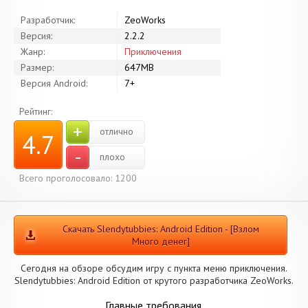
Разработчик:
ZeoWorks
Версия:
2.2.2
Жанр:
Приключения
Размер:
647MB
Версия Android:
7+
Рейтинг:
+
отлично
4.7
-
плохо
Всего проголосовало: 1200
Скачать Slendytubbies: Android Edition - [Взлом
Много денег]
Сегодня на обзоре обсудим игру с пункта меню приключения.
Slendytubbies: Android Edition от крутого разработчика ZeoWorks.
Главные требования.