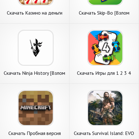
Скачать Казино на деньги
Скачать Skip-Bo [Взлом
онлайн [Взлом Много денег]
Бесконечные деньги] APK на
APK на Андроид
Андроид
Скачать Ninja History [Взлом
Скачать Игры для 1 2 3 4
Бесконечные деньги] APK на
игроков [Взлом Много
Андроид
монет] APK на Андроид
Скачать Пробная версия
Скачать Survival Island: EVO
Minecraft [Взлом
raft pro [Взлом Бесконечные