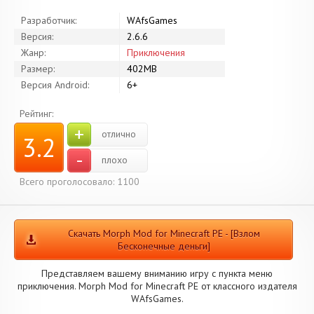
Разработчик:
WAfsGames
Версия:
2.6.6
Жанр:
Приключения
Размер:
402MB
Версия Android:
6+
Рейтинг:
+
отлично
3.2
-
плохо
Всего проголосовало: 1100
Скачать Morph Mod for Minecraft PE - [Взлом
Бесконечные деньги]
Представляем вашему вниманию игру с пункта меню
приключения. Morph Mod for Minecraft PE от классного издателя
WAfsGames.