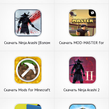
Бесконечные монеты] APK
деньги] APK на Андроид
на Андроид
Скачать Ninja Arashi [Взлом
Скачать MOD-MASTER for
Бесконечные деньги] APK на
Roblox [Взлом Много
Андроид
монет] APK на Андроид
Скачать Mods for Minecraft
Скачать Ninja Arashi 2
PE by MCPE [Взлом Много
[Взлом Много денег] APK на
монет] APK на Андроид
Андроид