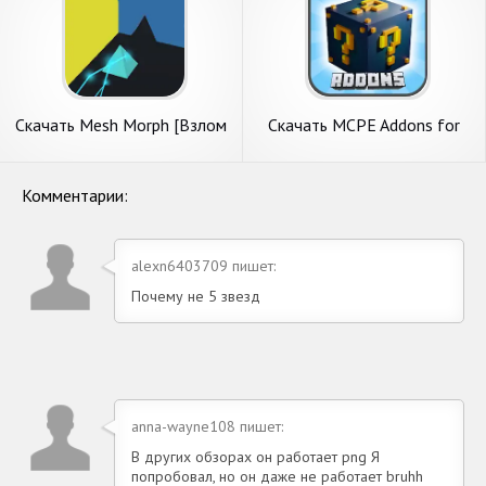
Скачать Mesh Morph [Взлом
Скачать MCPE Addons for
Много денег] APK на
Minecraft PE [Взлом
Андроид
Бесконечные деньги] APK на
Андроид
Комментарии:
alexn6403709 пишет:
Почему не 5 звезд
anna-wayne108 пишет:
В других обзорах он работает png Я
попробовал, но он даже не работает bruhh