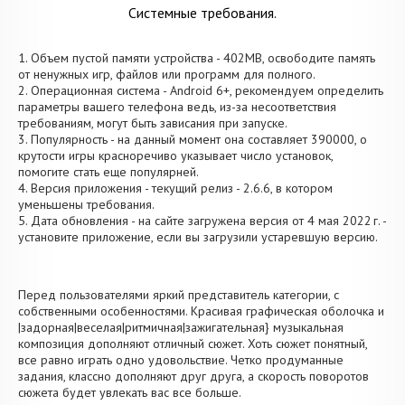
Системные требования.
1. Объем пустой памяти устройства - 402MB, освободите память
от ненужных игр, файлов или программ для полного.
2. Операционная система - Android 6+, рекомендуем определить
параметры вашего телефона ведь, из-за несоответствия
требованиям, могут быть зависания при запуске.
3. Популярность - на данный момент она составляет 390000, о
крутости игры красноречиво указывает число установок,
помогите стать еще популярней.
4. Версия приложения - текущий релиз - 2.6.6, в котором
уменьшены требования.
5. Дата обновления - на сайте загружена версия от 4 мая 2022 г. -
установите приложение, если вы загрузили устаревшую версию.
Перед пользователями яркий представитель категории, с
собственными особенностями. Красивая графическая оболочка и
|задорная|веселая|ритмичная|зажигательная} музыкальная
композиция дополняют отличный сюжет. Хоть сюжет понятный,
все равно играть одно удовольствие. Четко продуманные
задания, классно дополняют друг друга, а скорость поворотов
сюжета будет увлекать вас все больше.