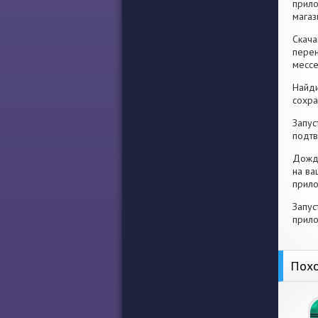
прило
магаз
Скача
перен
месс
Найди
сохра
Запус
подтв
Дожди
на ва
прило
Запус
прило
Похо