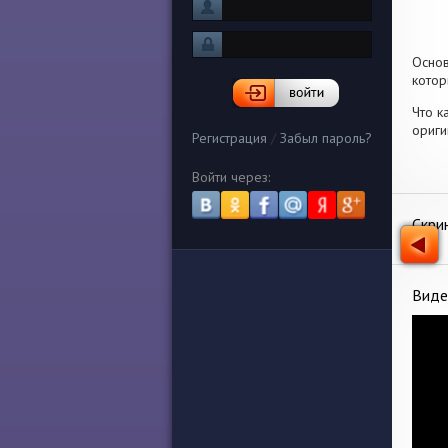
Осно
котор
Что к
ориги
Регистрация
/
Забыл пароль?
Войти через:
Скри
Виде