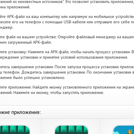
жений из неизвестных источников". Это позволит установить приложени
ина приложений.
йте APK-файл на ваш компьютер или напрямую на мобильное устройство
есите его на телефон с помощью USB-кабеля или отправьте его себе п
енджер.
те файл на вашем устройстве: Откройте файловый менеджер на вашем
нен загруженный APK-файл.
тите установку: Нажмите на APK-файл, чтобы начать процесс установки.
ерждение установки и принятие условий использования приложения.
тесь завершения установки: После запуска процесса установки прилож
ш телефон. Дождитесь завершения установки. По окончании установки 
жение было успешно установлено.
тите приложение: Найдите иконку установленного приложения на экран
жений. Нажмите на иконку, чтобы запустить приложение.
жие приложения: