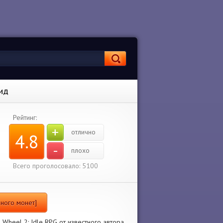
оид
Рейтинг:
+
отлично
4.8
-
плохо
Всего проголосовало: 5100
Много монет]
Wheel 2: Idle RPG от известного автора