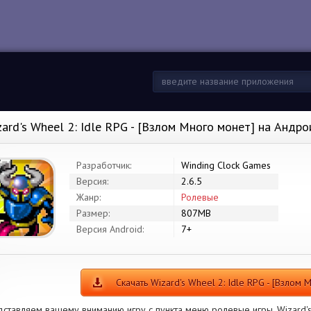
zard's Wheel 2: Idle RPG - [Взлом Много монет] на Андр
Разработчик:
Winding Clock Games
Версия:
2.6.5
Жанр:
Ролевые
Размер:
807MB
Версия Android:
7+
Скачать Wizard's Wheel 2: Idle RPG - [Взлом 
ставляем вашему вниманию игру с пункта меню ролевые игры. Wizard's 