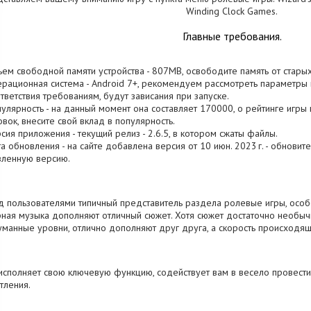
Winding Clock Games.
Главные требования.
ъем свободной памяти устройства - 807MB, освободите память от стары
ерационная система - Android 7+, рекомендуем рассмотреть параметры 
тветствия требованиям, будут зависания при запуске.
пулярность - на данный момент она составляет 170000, о рейтинге игры
овок, внесите свой вклад в популярность.
рсия приложения - текущий релиз - 2.6.5, в котором сжаты файлы.
та обновления - на сайте добавлена версия от 10 июн. 2023 г. - обновит
вленную версию.
 пользователями типичный представитель раздела ролевые игры, особе
ная музыка дополняют отличный сюжет. Хотя сюжет достаточно необычн
манные уровни, отлично дополняют друг друга, а скорость происходящ
исполняет свою ключевую функцию, содействует вам в весело провест
тления.