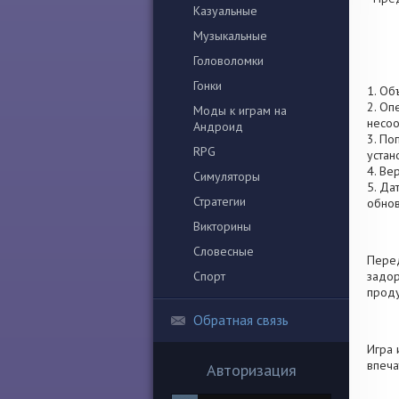
Казуальные
Музыкальные
Головоломки
Гонки
1. Об
2. Оп
Моды к играм на
несоо
Андроид
3. По
RPG
устан
4. Ве
Симуляторы
5. Да
Стратегии
обно
Викторины
Словесные
Перед
Спорт
задор
проду
Обратная связь
Игра 
впеча
Авторизация