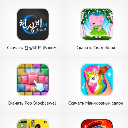
денег] APK на Андроид
денег] APK на Андроид
Скачать 천상비M [Взлом
Скачать Свадебная
Много денег] APK на
вечеринка девочек [Взлом
Андроид
Много денег] APK на
Андроид
Скачать Pop Block Jewel
Скачать Маникюрный салон
[Взлом Много денег] APK на
[Взлом Много денег] APK на
Андроид
Андроид