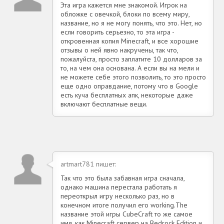
Эта игра кажется мне знакомой. Игрок на
обложке с овечкой, блоки по всему миру,
название, но я не могу понять, что это. Нет, но
если говорить серьезно, то эта игра -
откровенная копия Minecraft, и все хорошие
отзывы о ней явно накручены, так что,
пожалуйста, просто заплатите 10 долларов за
то, на чем она основана. А если вы на мели и
не можете себе этого позволить, то это просто
еще одно оправдание, потому что в Google
есть куча бесплатных апк, некоторые даже
включают бесплатные вещи.
artmart781 пишет:
Так что это была забавная игра сначала,
однако машина перестала работать я
переоткрыл игру несколько раз, но в
конечном итоге получил его working.The
название этой игры CubeCraft то же самое
имя, как Minecraft сервер на Bedrock Edition и