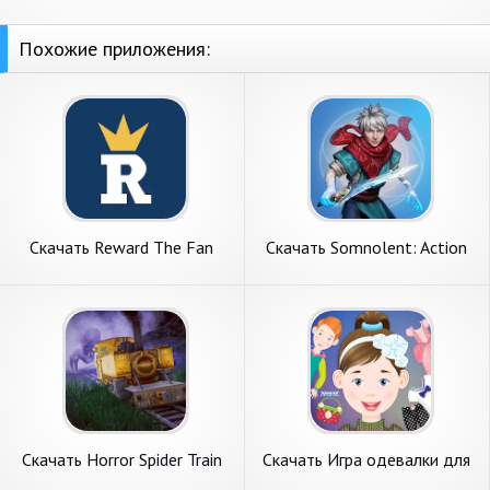
Похожие приложения:
Скачать Reward The Fan
Скачать Somnolent: Action
[Взлом Много денег] APK на
RPG Fantasy [Взлом Много
Андроид
денег] APK на Андроид
Скачать Horror Spider Train
Скачать Игра одевалки для
Survival [Взлом Много
девочек [Взлом Много