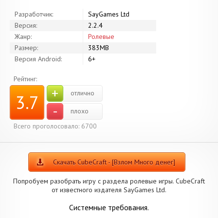
Разработчик:
SayGames Ltd
Версия:
2.2.4
Жанр:
Ролевые
Размер:
383MB
Версия Android:
6+
Рейтинг:
+
отлично
3.7
-
плохо
Всего проголосовало: 6700
Скачать CubeCraft - [Взлом Много денег]
Попробуем разобрать игру с раздела ролевые игры. CubeCraft
от известного издателя SayGames Ltd.
Системные требования.