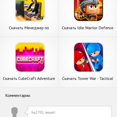
Скачать Менеджер по
Скачать Idle Warrior Defence
персоналу [Взлом Много
RPG [Взлом Много денег]
денег] APK на Андроид
APK на Андроид
Скачать CubeCraft Adventure
Скачать Tower War - Tactical
[Взлом Бесконечные деньги]
Conquest [Взлом Много
APK на Андроид
денег] APK на Андроид
Комментарии:
ba2701 пишет: