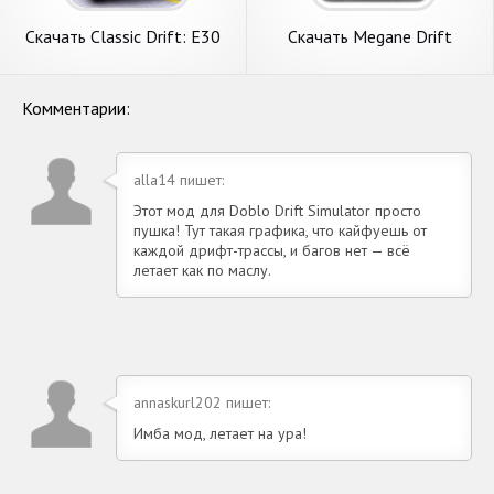
Скачать Classic Drift: E30
Скачать Megane Drift
BMW Racer [Взлом
Simulator [Взлом Много
Бесконечные монеты] APK
денег] APK на Андроид
на Андроид
Комментарии:
alla14 пишет:
Этот мод для Doblo Drift Simulator просто
пушка! Тут такая графика, что кайфуешь от
каждой дрифт-трассы, и багов нет — всё
летает как по маслу.
annaskurl202 пишет:
Имба мод, летает на ура!