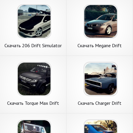
на Андроид
на Андроид
Скачать 206 Drift Simulator
Скачать Megane Drift
[Взлом Много денег] APK на
Simulator [Взлом
Андроид
Бесконечные деньги] APK на
Андроид
Скачать Torque Max Drift
Скачать Charger Drift
Simulator [Взлом Много
Simulator [Взлом Много
денег] APK на Андроид
денег] APK на Андроид