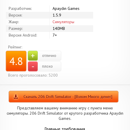
Разработчик:
Apaydın Games
Версия:
1.5.9
Жанр:
Симуляторы
Размер:
140MB
Версия Android:
7+
Рейтинг:
+
отлично
4.8
-
плохо
Всего проголосовало: 5200
Скачать 206 Drift Simulator - [Взлом Много денег]
Представляем вашему вниманию игру с пункта меню
симуляторы. 206 Drift Simulator от крутого разработчика Apaydın
Games.
Главные требования.