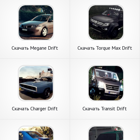
на Андроид
на Андроид
Скачать Megane Drift
Скачать Torque Max Drift
Simulator [Взлом
Simulator [Взлом Много
Бесконечные деньги] APK на
денег] APK на Андроид
Андроид
Скачать Charger Drift
Скачать Transit Drift
Simulator [Взлом Много
Simulator [Взлом
денег] APK на Андроид
Бесконечные деньги] APK на
Андроид