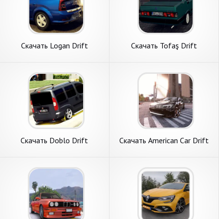
Скачать Logan Drift
Скачать Tofaş Drift
Simulator [Взлом
Simulator [Взлом
Бесконечные монеты] APK
Бесконечные деньги] APK на
на Андроид
Андроид
Скачать Doblo Drift
Скачать American Car Drift
Simulator [Взлом
Game 2023 [Взлом Много
Бесконечные монеты] APK
монет] APK на Андроид
на Андроид