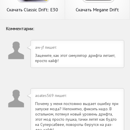
Скачать Classic Drift: E30
Скачать Megane Drift
BMW Racer [Взлом
Simulator [Взлом Много
Бесконечные монеты] APK
денег] APK на Андроид
на Андроид
Комментарии:
aw-jf пишет:
Зацените, как этот симулятор дрифта летает,
просто кайф!
aoates569 пишет:
Почему у меня постоянно выдает ошибку при
запуске мода? Непонятно, фиксить надо. В
остальном, потянул новый уровень дрифта,
этот мод просто пушка, тачки летят как будто
на Суперсабвее, повороты берутся на раз-
два, кайф!