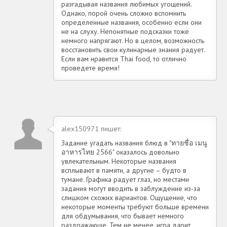
разгадывая названия любимых угощений.
Однако, порой очень сложно вспомнить
определенные названия, особенно если они
не на слуху. Непонятные подсказки тоже
немного напрягают. Но в целом, возможность
восстановить свои кулинарные знания радует.
Если вам нравится Thai food, то отлично
проведете время!
alex150971 пишет:
Задание угадать названия блюд в "ทายชื่อ เมนู
อาหารไทย 2566" оказалось довольно
увлекательным. Некоторые названия
всплывают в памяти, а другие – будто в
тумане. Графика радует глаз, но местами
задания могут вводить в заблуждение из-за
слишком схожих вариантов. Ощущение, что
некоторые моменты требуют больше времени
для обдумывания, что бывает немного
раздражающе. Тем не менее, игра дарит