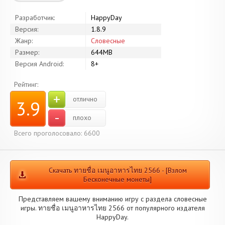
Разработчик:
HappyDay
Версия:
1.8.9
Жанр:
Словесные
Размер:
644MB
Версия Android:
8+
Рейтинг:
+
отлично
3.9
-
плохо
Всего проголосовало: 6600
Скачать ทายชื่อ เมนูอาหารไทย 2566 - [Взлом
Бесконечные монеты]
Представляем вашему вниманию игру с раздела словесные
игры. ทายชื่อ เมนูอาหารไทย 2566 от популярного издателя
HappyDay.