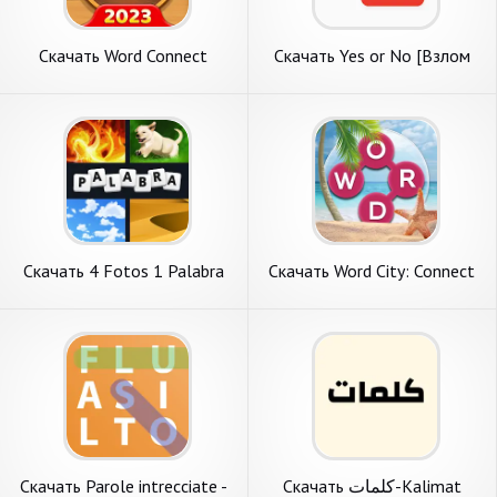
Скачать Word Connect
Скачать Yes or No [Взлом
[Взлом Много денег] APK на
Бесконечные монеты] APK
Андроид
на Андроид
Скачать 4 Fotos 1 Palabra
Скачать Word City: Connect
[Взлом Бесконечные
Word Game [Взлом
монеты] APK на Андроид
Бесконечные монеты] APK
на Андроид
Скачать Parole intrecciate -
Скачать كلمات-Kalimat