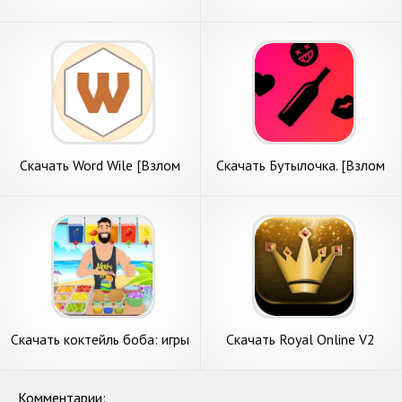
Enigmisti [Взлом
[Взлом Много монет] APK
Бесконечные монеты] APK
на Андроид
на Андроид
Скачать Word Wile [Взлом
Скачать Бутылочка. [Взлом
Бесконечные монеты] APK
Бесконечные монеты] APK
на Андроид
на Андроид
Скачать коктейль боба: игры
Скачать Royal Online V2
рецептами [Взлом
[Взлом Бесконечные
Бесконечные монеты] APK
монеты] APK на Андроид
на Андроид
Комментарии: