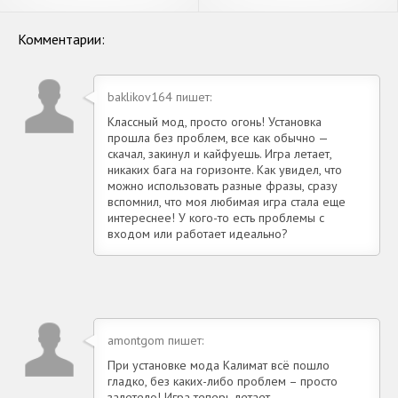
Бесконечные монеты] APK
монет] APK на Андроид
на Андроид
Комментарии:
baklikov164 пишет:
Классный мод, просто огонь! Установка
прошла без проблем, все как обычно —
скачал, закинул и кайфуешь. Игра летает,
никаких бага на горизонте. Как увидел, что
можно использовать разные фразы, сразу
вспомнил, что моя любимая игра стала еще
интереснее! У кого-то есть проблемы с
входом или работает идеально?
amontgom пишет:
При установке мода Калимат всё пошло
гладко, без каких-либо проблем – просто
залетело! Игра теперь летает,