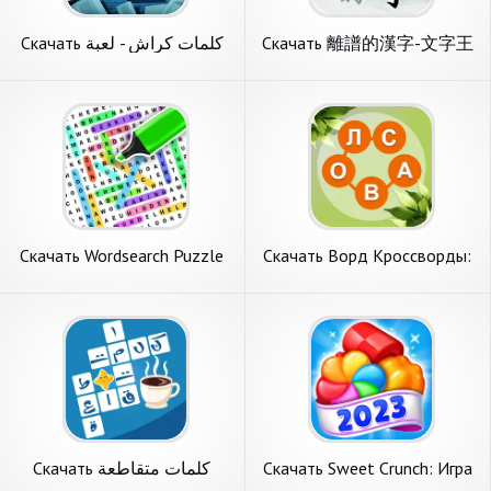
Скачать كلمات كراش - لعبة
Скачать 離譜的漢字-文字王
تسلية وتحدي [Взлом
者漢字找茬王文字玩出花神
Бесконечные деньги] APK на
奇的文字進擊的漢字 [Взлом
Андроид
Много монет] APK на
Андроид
Скачать Wordsearch Puzzle
Скачать Ворд Кроссворды:
Challenge [Взлом Много
Угадай Слово [Взлом Много
монет] APK на Андроид
монет] APK на Андроид
Скачать كلمات متقاطعة
Скачать Sweet Crunch: Игра
حديثة بدون نت [Взлом
«три в ряд» [Взлом Много