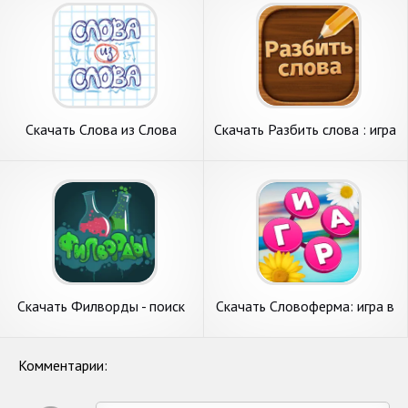
Скачать Слова из Слова
Скачать Разбить слова : игра
[Взлом Много монет] APK
в слова [Взлом Бесконечные
на Андроид
монеты] APK на Андроид
Скачать Филворды - поиск
Скачать Словоферма: игра в
слов из букв [Взлом
слова и кро [Взлом Много
Бесконечные деньги] APK на
монет] APK на Андроид
Андроид
Комментарии: