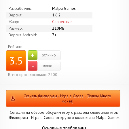
Разработчик:
Malpa Games
Версия:
1.6.2
Жанр:
Словесные
Размер:
210MB
Версия Android:
7+
Рейтинг:
+
отлично
3.5
-
плохо
Всего проголосовало: 2200
Скачать Филворды - Игра в Слова - [Взлом Много
монет]
Сегодня на обзоре обсудим игру с раздела словесные игры.
Филворды - Игра в Слова от крутого коллектива Malpa Games.
Основные требования.