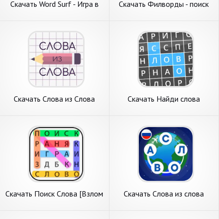
Скачать Word Surf - Игра в
Скачать Филворды - поиск
слова [Взлом Много монет]
слов из букв [Взлом Много
APK на Андроид
монет] APK на Андроид
Скачать Слова из Слова
Скачать Найди слова
[Взлом Бесконечные деньги]
[Взлом Много монет] APK
APK на Андроид
на Андроид
Скачать Поиск Слова [Взлом
Скачать Слова из слова
Много монет] APK на
Кроссворды [Взлом Много
Андроид
денег] APK на Андроид