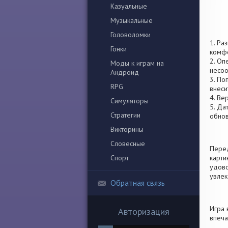
Казуальные
Музыкальные
Головоломки
1. Ра
Гонки
комфо
2. Оп
Моды к играм на
несоо
Андроид
3. По
RPG
внеси
4. Ве
Симуляторы
5. Да
Стратегии
обно
Викторины
Словесные
Перед
Спорт
карти
удово
увлек
Обратная связь
Игра 
Авторизация
впеча