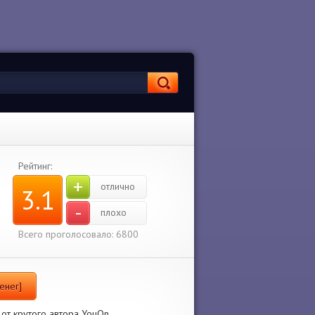
Рейтинг:
+
отлично
3.1
-
плохо
Всего проголосовало: 6800
енег]
от крутого автора YouOn.