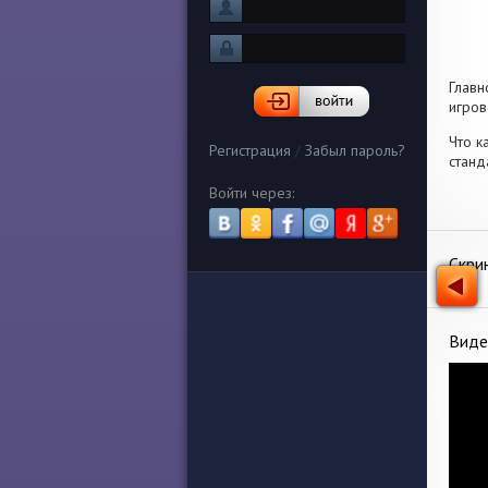
Глав
игров
Что к
Регистрация
/
Забыл пароль?
станд
Войти через:
Скри
Виде