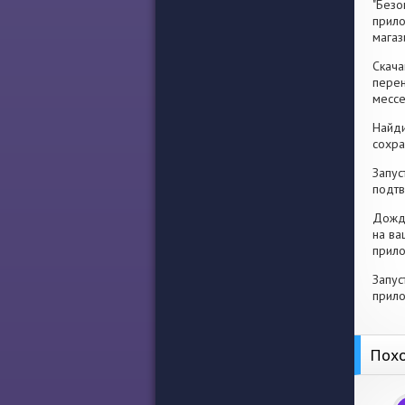
"Безо
прило
магаз
Скача
перен
месс
Найди
сохра
Запус
подтв
Дожди
на ва
прило
Запус
прило
Похо