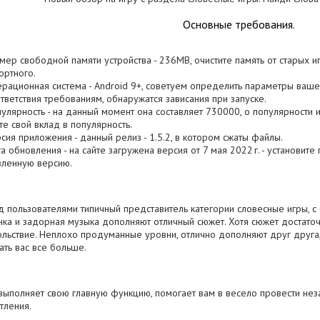
Основные требования.
змер свободной памяти устройства - 236MB, очистите память от старых 
ртного.
ерационная система - Android 9+, советуем определить параметры ваше
тветствия требованиям, обнаружатся зависания при запуске.
пулярность - на данный момент она составляет 730000, о популярности и
те свой вклад в популярность.
рсия приложения - данный релиз - 1.5.2, в котором сжаты файлы.
та обновления - на сайте загружена версия от 7 мая 2022 г. - установит
вленную версию.
 пользователями типичный представитель категории словесные игры, с
нка и задорная музыка дополняют отличный сюжет. Хотя сюжет достато
льствие. Неплохо продуманные уровни, отлично дополняют друг друга
ать вас все больше.
выполняет свою главную функцию, помогает вам в весело провести нез
тления.