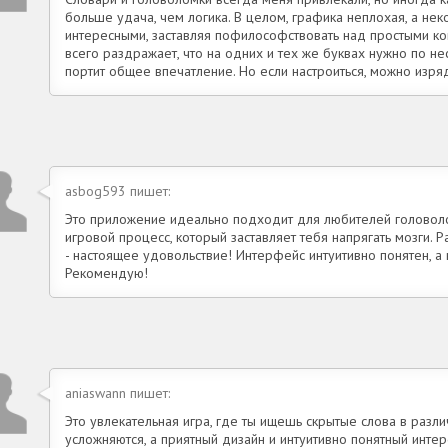
больше удача, чем логика. В целом, графика неплохая, а не
интересными, заставляя пофилософствовать над простыми ко
всего раздражает, что на одних и тех же буквах нужно по нес
портит общее впечатление. Но если настроиться, можно изря
asbog593 пишет:
Это приложение идеально подходит для любителей головоло
игровой процесс, который заставляет тебя напрягать мозги. 
- настоящее удовольствие! Интерфейс интуитивно понятен, а 
Рекомендую!
aniaswann пишет:
Это увлекательная игра, где ты ищешь скрытые слова в разл
усложняются, а приятный дизайн и интуитивно понятный инте