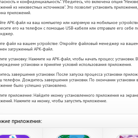
пасность и конфиденциальность". Убедитесь, что включена опция "Неизве
жений из неизвестных источников". Это позволит установить приложени
ина приложений.
йте APK-файл на ваш компьютер или напрямую на мобильное устройство
есите его на телефон с помощью USB-кабеля или отправьте его себе п
енджер.
те файл на вашем устройстве: Откройте файловый менеджер на вашем
нен загруженный APK-файл.
тите установку: Нажмите на APK-файл, чтобы начать процесс установки.
ерждение установки и принятие условий использования приложения.
тесь завершения установки: После запуска процесса установки прилож
ш телефон. Дождитесь завершения установки. По окончании установки 
жение было успешно установлено.
тите приложение: Найдите иконку установленного приложения на экран
жений. Нажмите на иконку, чтобы запустить приложение.
жие приложения: