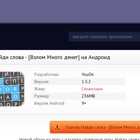
йди слова - [Взлом Много денег] на Андроид
Разработчик:
YouOn
Версия:
1.5.2
Жанр:
Словесные
Размер:
236MB
Версия Android:
9+
Скачать Найди слова - [Взлом Много д
Новый обзор на игру с раздела словесные игры. Найди слова 