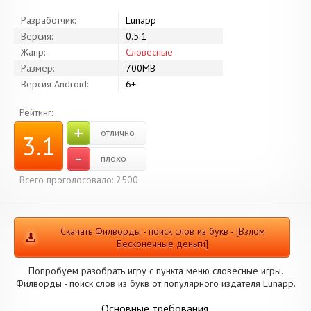
Разработчик:
Lunapp
Версия:
0.5.1
Жанр:
Словесные
Размер:
700MB
Версия Android:
6+
Рейтинг:
+
отлично
3.1
-
плохо
Всего проголосовало: 2500
Скачать Филворды - поиск слов из букв - [Взлом
Бесконечные деньги]
Попробуем разобрать игру с пункта меню словесные игры.
Филворды - поиск слов из букв от популярного издателя Lunapp.
Основные требования.