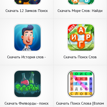
Скачать 12 Замков Поиск
Скачать Море Слов: Найди
отличий [Взлом Много
Слова [Взлом Бесконечные
монет] APK на Андроид
монеты] APK на Андроид
Скачать История слов -
Скачать Поиск Слов
Побег из тюрьмы [Взлом
Кроссворду :Русский [Взлом
Бесконечные деньги] APK на
Бесконечные монеты] APK
Андроид
на Андроид
Скачать Филворды - поиск
Скачать Поиск Слова [Взлом