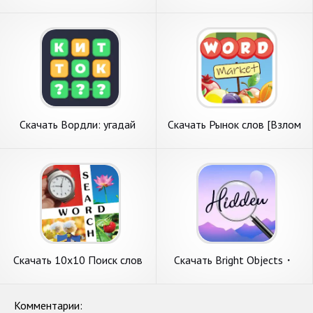
слов из букв [Взлом Много
Много монет] APK на
монет] APK на Андроид
Андроид
Скачать Вордли: угадай
Скачать Рынок слов [Взлом
слово из 5 букв [Взлом
Много монет] APK на
Бесконечные деньги] APK на
Андроид
Андроид
Скачать 10x10 Поиск слов
Скачать Bright Objects・
[Взлом Много денег] APK на
Поиск Предметов [Взлом
Андроид
Бесконечные монеты] APK
на Андроид
Комментарии: