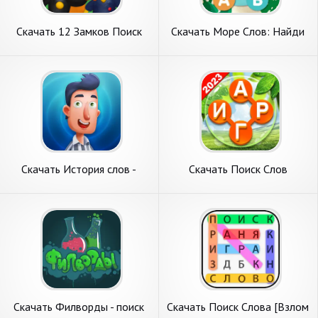
Скачать 12 Замков Поиск
Скачать Море Слов: Найди
отличий [Взлом Много
Слова [Взлом Бесконечные
монет] APK на Андроид
монеты] APK на Андроид
Скачать История слов -
Скачать Поиск Слов
Побег из тюрьмы [Взлом
Кроссворду :Русский [Взлом
Бесконечные деньги] APK на
Бесконечные монеты] APK
Андроид
на Андроид
Скачать Филворды - поиск
Скачать Поиск Слова [Взлом