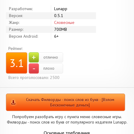
Разработчик:
Lunapp
Версия:
0.5.1
Жанр:
Словесные
Размер:
700MB
Версия Android:
6+
Рейтинг:
+
отлично
3.1
-
плохо
Всего проголосовало: 2500
Скачать Филворды - поиск слов из букв - [Взлом
Бесконечные деньги]
Попробуем разобрать игру с пункта меню словесные игры.
Филворды - поиск слов из букв от популярного издателя Lunapp.
Основные требования.