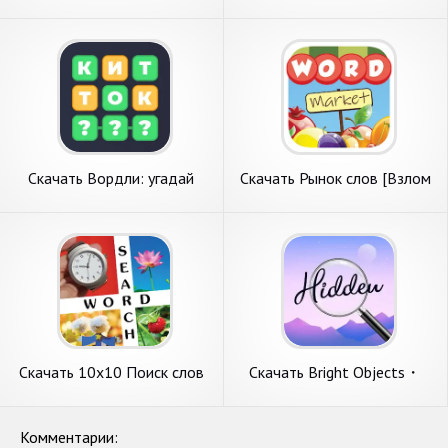
слов из букв [Взлом Много
Много монет] APK на
монет] APK на Андроид
Андроид
Скачать Вордли: угадай
Скачать Рынок слов [Взлом
слово из 5 букв [Взлом
Много монет] APK на
Бесконечные деньги] APK на
Андроид
Андроид
Скачать 10x10 Поиск слов
Скачать Bright Objects・
[Взлом Много денег] APK на
Поиск Предметов [Взлом
Андроид
Бесконечные монеты] APK
на Андроид
Комментарии: