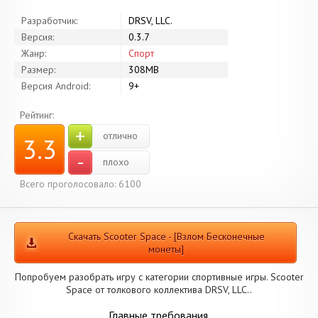
Разработчик:
DRSV, LLC.
Версия:
0.3.7
Жанр:
Спорт
Размер:
308MB
Версия Android:
9+
Рейтинг:
+
отлично
3.3
-
плохо
Всего проголосовало: 6100
Скачать Scooter Space - [Взлом Бесконечные
монеты]
Попробуем разобрать игру с категории спортивные игры. Scooter
Space от толкового коллектива DRSV, LLC..
Главные требования.