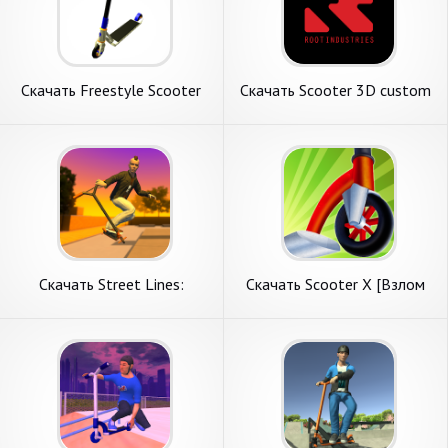
Скачать Freestyle Scooter
Скачать Scooter 3D custom
[Взлом Бесконечные деньги]
builder [Взлом Бесконечные
APK на Андроид
монеты] APK на Андроид
Скачать Street Lines:
Скачать Scooter X [Взлом
Scooter [Взлом Бесконечные
Много монет] APK на
монеты] APK на Андроид
Андроид