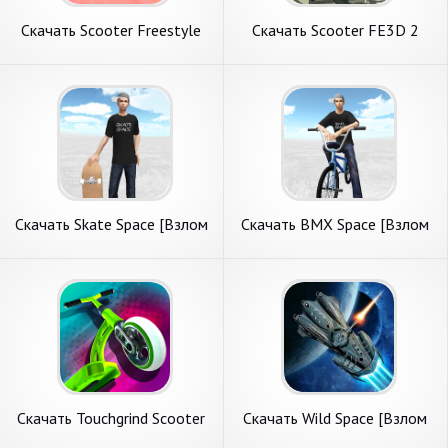
Скачать Scooter Freestyle
Скачать Scooter FE3D 2
Extreme 3D [Взлом Много
[Взлом Бесконечные деньги]
монет] APK на Андроид
APK на Андроид
Скачать Skate Space [Взлом
Скачать BMX Space [Взлом
Бесконечные деньги] APK на
Бесконечные монеты] APK
Андроид
на Андроид
Скачать Touchgrind Scooter
Скачать Wild Space [Взлом
[Взлом Бесконечные деньги]
Бесконечные монеты] APK