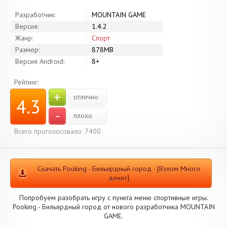
Разработчик:
MOUNTAIN GAME
Версия:
1.4.2
Жанр:
Спорт
Размер:
878MB
Версия Android:
8+
Рейтинг:
+
отлично
4.3
-
плохо
Всего проголосовало: 7400
Скачать Pooking - Бильярдный город - [Взлом Много
денег]
Попробуем разобрать игру с пункта меню спортивные игры.
Pooking - Бильярдный город от нового разработчика MOUNTAIN
GAME.