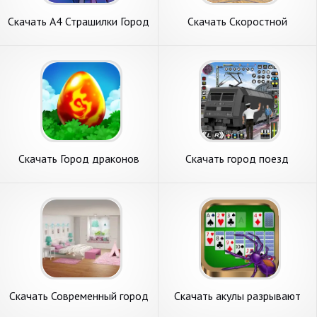
Скачать А4 Страшилки Город
Скачать Скоростной
Приключений [Взлом Много
суперлегкий город [Взлом
монет] APK на Андроид
Бесконечные монеты] APK
на Андроид
Скачать Город драконов
Скачать город поезд
(Dragon City) [Взлом
Водитель- игры [Взлом
Бесконечные деньги] APK на
Много монет] APK на
Андроид
Андроид
Скачать Современный город
Скачать акулы разрывают
[Взлом Много денег] APK на
пасьянс город [Взлом Много