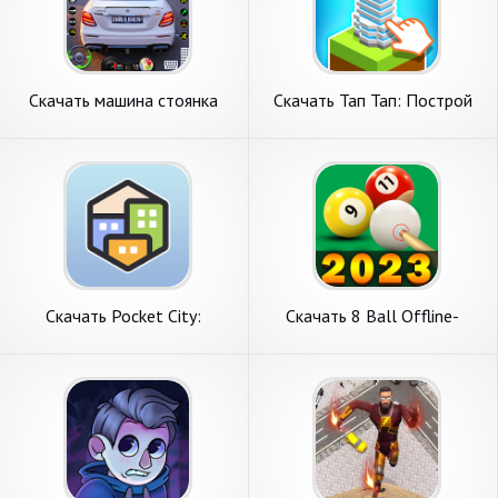
Скачать машина стоянка
Скачать Тап Тап: Построй
город игра [Взлом
свой город [Взлом
Бесконечные монеты] APK
Бесконечные монеты] APK
на Андроид
на Андроид
Скачать Pocket City:
Скачать 8 Ball Offline-
Карманный город [Взлом
бильярдный пул [Взлом
Бесконечные деньги] APK на
Бесконечные деньги] APK на
Андроид
Андроид