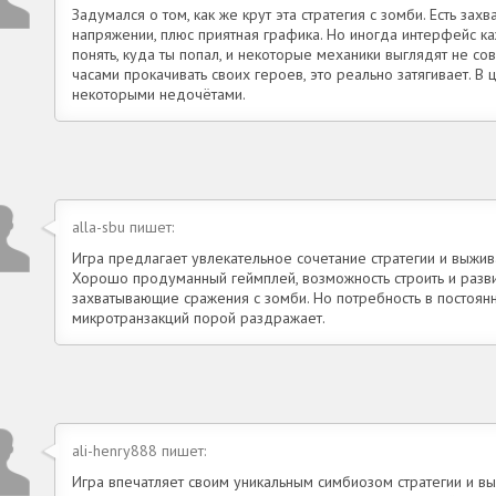
Задумался о том, как же крут эта стратегия с зомби. Есть за
напряжении, плюс приятная графика. Но иногда интерфейс 
понять, куда ты попал, и некоторые механики выглядят не со
часами прокачивать своих героев, это реально затягивает. В ц
некоторыми недочётами.
alla-sbu пишет:
Игра предлагает увлекательное сочетание стратегии и выжив
Хорошо продуманный геймплей, возможность строить и разви
захватывающие сражения с зомби. Но потребность в постоян
микротранзакций порой раздражает.
ali-henry888 пишет:
Игра впечатляет своим уникальным симбиозом стратегии и вы