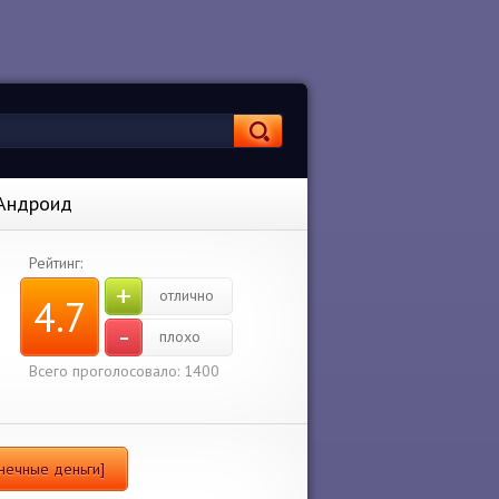
 Андроид
Рейтинг:
+
отлично
4.7
-
плохо
Всего проголосовало: 1400
онечные деньги]