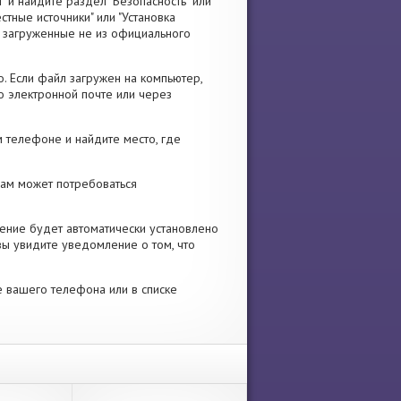
" и найдите раздел "Безопасность" или
стные источники" или "Установка
я, загруженные не из официального
. Если файл загружен на компьютер,
о электронной почте или через
 телефоне и найдите место, где
 Вам может потребоваться
ение будет автоматически установлено
вы увидите уведомление о том, что
е вашего телефона или в списке