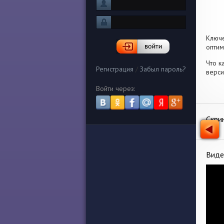
Ключ
оптим
Что к
Регистрация
/
Забыл пароль?
верси
Войти через:
Скри
Виде