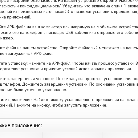
рьте настройки безопасности: На вашем устройстве откройте "Настройки
пасность и конфиденциальность". Убедитесь, что включена опция "Неизве
жений из неизвестных источников". Это позволит установить приложени
ина приложений.
йте APK-файл на ваш компьютер или напрямую на мобильное устройство
есите его на телефон с помощью USB-кабеля или отправьте его себе п
енджер.
те файл на вашем устройстве: Откройте файловый менеджер на вашем
нен загруженный APK-файл.
тите установку: Нажмите на APK-файл, чтобы начать процесс установки.
ерждение установки и принятие условий использования приложения.
тесь завершения установки: После запуска процесса установки прилож
ш телефон. Дождитесь завершения установки. По окончании установки 
жение было успешно установлено.
тите приложение: Найдите иконку установленного приложения на экран
жений. Нажмите на иконку, чтобы запустить приложение.
жие приложения: