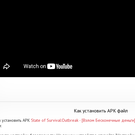
Как установить APK файл
 установить APK
State of Survival:Outbreak - [Взлом Бесконечные деньги
: