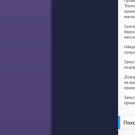
Прове
"Безо
прило
магаз
Скача
перен
месс
Найди
сохра
Запус
подтв
Дожди
на ва
прило
Запус
прило
Похо