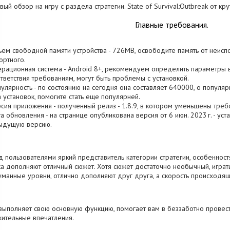
вый обзор на игру с раздела стратегии. State of Survival:Outbreak от кру
Главные требования.
ъем свободной памяти устройства - 726MB, освободите память от неис
ртного.
ерационная система - Android 8+, рекомендуем определить параметры ва
тветствия требованиям, могут быть проблемы с установкой.
пулярность - по состоянию на сегодня она составляет 640000, о попул
 установок, помогите стать еще популярней.
рсия приложения - полученный релиз - 1.8.9, в котором уменьшены треб
та обновления - на странице опубликована версия от 6 июн. 2023 г. - ус
ыдущую версию.
 пользователями яркий представитель категории стратегии, особенност
а дополняют отличный сюжет. Хотя сюжет достаточно необычный, играт
манные уровни, отлично дополняют друг друга, а скорость происходящ
выполняет свою основную функцию, помогает вам в беззаботно провес
ительные впечатления.