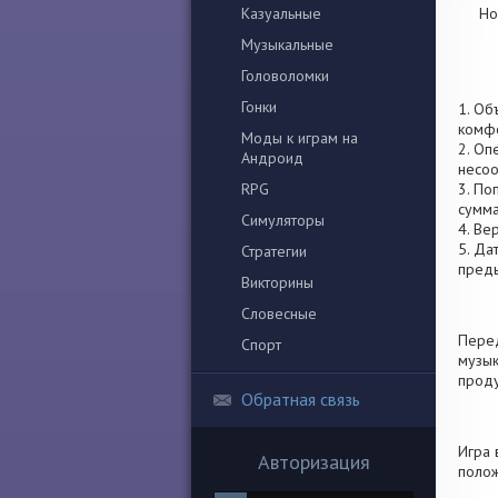
Казуальные
Но
Музыкальные
Головоломки
Гонки
1. Об
комфо
Моды к играм на
2. Оп
Андроид
несоо
RPG
3. По
сумма
Симуляторы
4. Ве
5. Да
Стратегии
пред
Викторины
Словесные
Перед
Спорт
музык
проду
Обратная связь
Игра 
Авторизация
полож