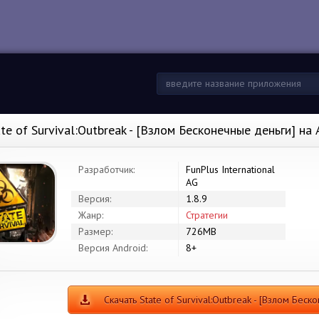
ate of Survival:Outbreak - [Взлом Бесконечные деньги] на
Разработчик:
FunPlus International
AG
Версия:
1.8.9
Жанр:
Стратегии
Размер:
726MB
Версия Android:
8+
Скачать State of Survival:Outbreak - [Взлом Беск