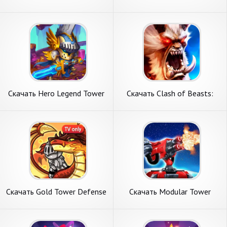
Tower Defense [Взлом
Tower Defense TD [Взлом
Много монет] APK на
Много монет] APK на
Андроид
Андроид
Скачать Hero Legend Tower
Скачать Clash of Beasts:
Defense Game [Взлом
Tower Defense [Взлом
Бесконечные монеты] APK
Бесконечные деньги] APK на
на Андроид
Андроид
Скачать Gold Tower Defense
Скачать Modular Tower
[Взлом Бесконечные
Defense [Взлом Много
монеты] APK на Андроид
монет] APK на Андроид