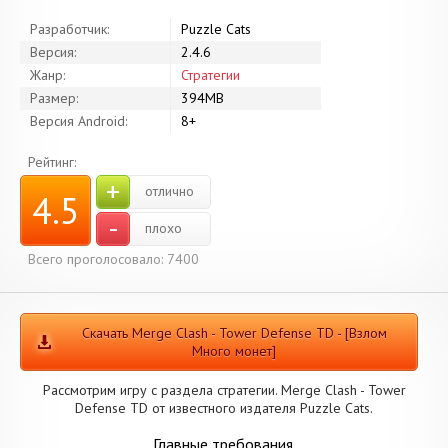
Разработчик:
Puzzle Cats
Версия:
2.4.6
Жанр:
Стратегии
Размер:
394MB
Версия Android:
8+
Рейтинг:
+
отлично
4.5
-
плохо
Всего проголосовало: 7400
Скачать Merge Clash - Tower Defense TD - [Взлом
Много монет]
Рассмотрим игру с раздела стратегии. Merge Clash - Tower
Defense TD от известного издателя Puzzle Cats.
Главные требования.