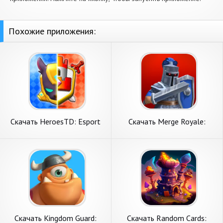
Похожие приложения:
Скачать HeroesTD: Esport
Скачать Merge Royale:
Tower Defense [Взлом
Tower Defense TD [Взлом
Много денег] APK на
Много денег] APK на
Андроид
Андроид
Скачать Kingdom Guard:
Скачать Random Cards: