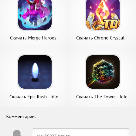
Скачать Merge Heroes:
Скачать Chrono Crystal -
Tower Defense [Взлом
Tower Defense [Взлом
Бесконечные монеты] APK
Бесконечные деньги] APK на
на Андроид
Андроид
Скачать Epic Rush - Idle
Скачать The Tower - Idle
Tower Defense [Взлом
Tower Defense [Взлом
Много денег] APK на
Бесконечные монеты] APK
Андроид
на Андроид
Комментарии:
alex89927 пишет: