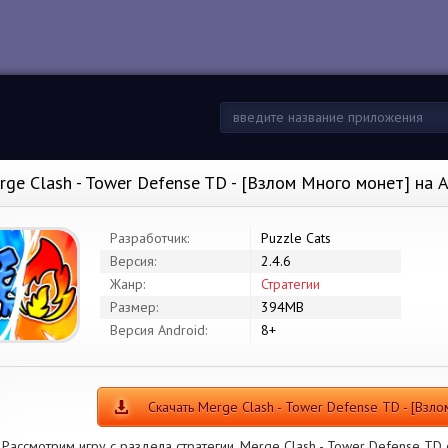
rge Clash - Tower Defense TD - [Взлом Много монет] на
Разработчик:
Puzzle Cats
Версия:
2.4.6
Жанр:
Стратегии
Размер:
394MB
Версия Android:
8+
Скачать Merge Clash - Tower Defense TD - [Взл
Рассмотрим игру с раздела стратегии. Merge Clash - Tower Defense TD о