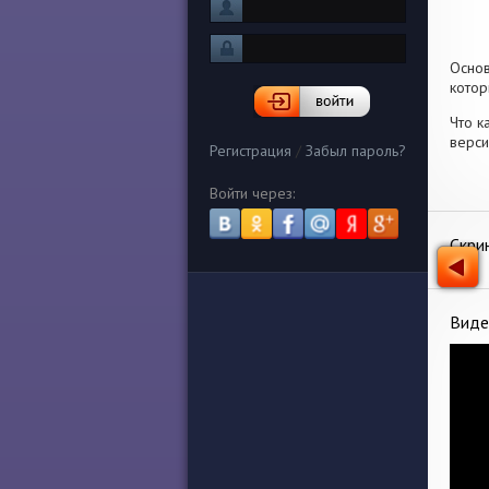
Осно
котор
Что к
верси
Регистрация
/
Забыл пароль?
Войти через:
Скри
Виде