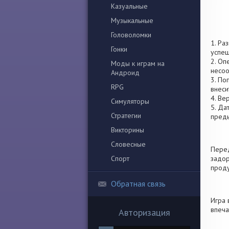
Казуальные
Музыкальные
Головоломки
1. Ра
Гонки
успеш
2. Оп
Моды к играм на
несоо
Андроид
3. По
RPG
внеси
4. Ве
Симуляторы
5. Да
Стратегии
пред
Викторины
Словесные
Перед
Спорт
задор
проду
Обратная связь
Игра 
впеча
Авторизация