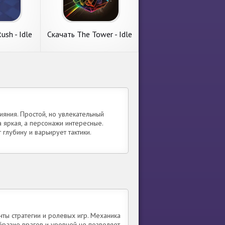
лектива 부
нового автора Gyro
лавные
Games. Главные
Объем
требования. 1. Размер
ее
подробнее
ти
свободной памяти
ush - Idle
Скачать The Tower - Idle
e [Взлом
Tower Defense [Взлом
] APK на
Бесконечные монеты]
ид
APK на Андроид
ush -
Скачать The Tower -
fense
Idle Tower Defense
 с пункта
Рассмотрим игру с
 денег]
[Взлом Бесконечные
Epic Rush -
категории симуляторы. The
оид
монеты] APK на
se от
Tower - Idle Tower Defense
Андроид
тора MAD
от классного автора Tech
.
Tree Games. Системные
ияния. Простой, но увлекательный
вания. 1.
требования. 1. Объем
 яркая, а персонажи интересные.
ее
подробнее
глубину и варьирует тактики.
ты стратегии и ролевых игр. Механика
бразие врагов и уровней не позволяет