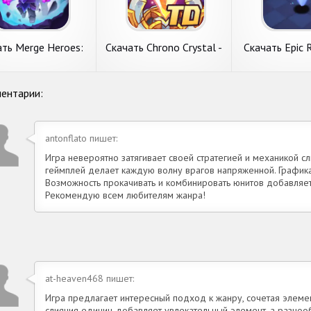
оид
Андроид
от популярного
популярного издателя
известного кол
тива Augustus May
Ubisoft Entertainment.
싯돌(BUSIDOL). Г
per. Главные
Системные требования.
требования. 1. 
подробнее
подробнее
подробн
ания. 1.
незанятой памя
ть Merge Heroes:
Скачать Chrono Crystal -
Скачать Epic R
r Defense [Взлом
Tower Defense [Взлом
Tower Defens
онечные монеты]
Бесконечные деньги]
Много денег
K на Андроид
APK на Андроид
Андро
ть Merge Heroes:
Скачать Chrono Crystal
Скачать Epic R
ентарии:
 Defense [Взлом
- Tower Defense
Idle Tower De
трим игру с пункта
Сегодня на обзоре
Рассмотрим игру
онечные монеты]
[Взлом Бесконечные
[Взлом Много
тратегии. Merge
обсудим игру с пункта
меню стратегии. 
на Андроид
деньги] APK на
APK на Андр
: Tower Defense от
меню стратегии. Chrono
Idle Tower Defen
antonflato пишет:
Андроид
вого разработчика
Crystal - Tower Defense от
популярного ав
Game Studio.
нового коллектива Lanqing
PIXEL GAMES LTD
Игра невероятно затягивает своей стратегией и механикой сл
ные требования. 1.
Games. Системные
Системные требо
подробнее
геймплей делает каждую волну врагов напряженной. Графика
подробнее
подробн
требования.
Возможность прокачивать и комбинировать юнитов добавляет 
Рекомендую всем любителям жанра!
at-heaven468 пишет:
Игра предлагает интересный подход к жанру, сочетая элемен
слияния единиц добавляет увлекательный элемент, а разноо