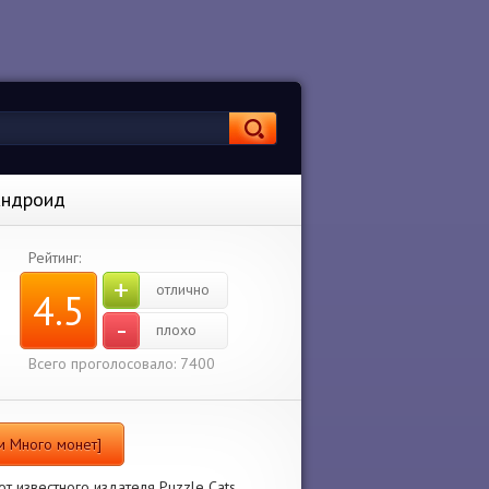
 Андроид
Рейтинг:
+
отлично
4.5
-
плохо
Всего проголосовало: 7400
ом Много монет]
т известного издателя Puzzle Cats.