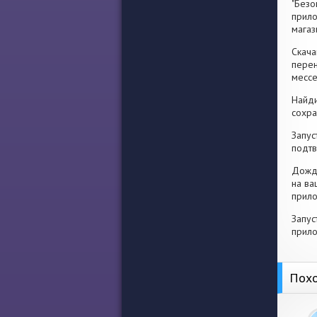
"Безо
прило
магаз
Скача
перен
месс
Найди
сохра
Запус
подтв
Дожди
на ва
прило
Запус
прило
Похо