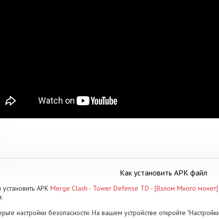
Как установить APK файл
 установить APK
Merge Clash - Tower Defense TD - [Взлом Много монет]
:
рьте настройки безопасности: На вашем устройстве откройте "Настройки