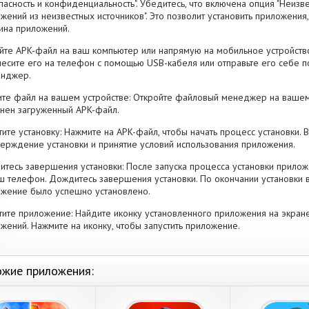
пасность и конфиденциальность". Убедитесь, что включена опция "Неизве
жений из неизвестных источников". Это позволит установить приложени
ина приложений.
йте APK-файл на ваш компьютер или напрямую на мобильное устройство
есите его на телефон с помощью USB-кабеля или отправьте его себе п
енджер.
те файл на вашем устройстве: Откройте файловый менеджер на вашем
нен загруженный APK-файл.
тите установку: Нажмите на APK-файл, чтобы начать процесс установки.
ерждение установки и принятие условий использования приложения.
тесь завершения установки: После запуска процесса установки прилож
ш телефон. Дождитесь завершения установки. По окончании установки 
жение было успешно установлено.
тите приложение: Найдите иконку установленного приложения на экран
жений. Нажмите на иконку, чтобы запустить приложение.
жие приложения: