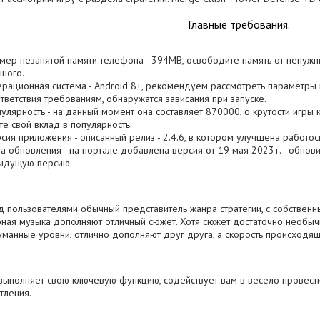
Главные требования.
змер незанятой памяти телефона - 394MB, освободите память от ненужн
ного.
ерационная система - Android 8+, рекомендуем рассмотреть параметры в
тветствия требованиям, обнаружатся зависания при запуске.
пулярность - на данный момент она составляет 870000, о крутости игры 
те свой вклад в популярность.
рсия приложения - описанный релиз - 2.4.6, в котором улучшена работос
та обновления - на портале добавлена версия от 19 мая 2023 г. - обнов
ыдущую версию.
 пользователями обычный представитель жанра стратегии, с собственн
ная музыка дополняют отличный сюжет. Хотя сюжет достаточно необычн
манные уровни, отлично дополняют друг друга, а скорость происходящ
выполняет свою ключевую функцию, содействует вам в весело провести
тления.