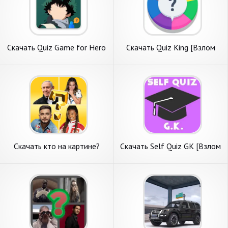
Скачать Quiz Game for Hero
Скачать Quiz King [Взлом
Academia [Взлом Много
Много денег] APK на
монет] APK на Андроид
Андроид
Скачать кто на картине?
Скачать Self Quiz GK [Взлом
2021 г. [Взлом Бесконечные
Бесконечные монеты] APK
монеты] APK на Андроид
на Андроид