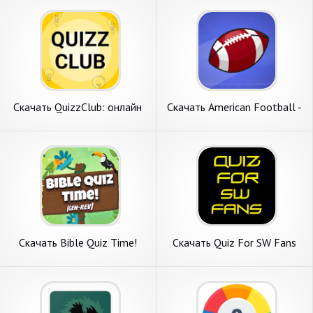
Скачать QuizzClub: онлайн
Скачать American Football -
викторина [Взлом
Quiz [Взлом Бесконечные
Бесконечные монеты] APK
монеты] APK на Андроид
на Андроид
Скачать Bible Quiz Time!
Скачать Quiz For SW Fans
(Genesis - Re [Взлом Много
[Взлом Много монет] APK
денег] APK на Андроид
на Андроид