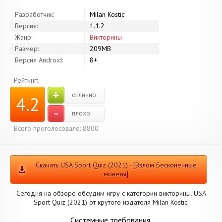
Разработчик:
Milan Kostic
Версия:
1.1.2
Жанр:
Викторины
Размер:
209MB
Версия Android:
8+
Рейтинг:
+
отлично
4.2
-
плохо
Всего проголосовало: 8800
Скачать USA Sport Quiz (2021) - [Взлом Бесконечные
монеты]
Сегодня на обзоре обсудим игру с категории викторины. USA
Sport Quiz (2021) от крутого издателя Milan Kostic.
Системные требования.