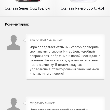
Скачать Series Quiz [Взлом
Скачать Pajero Sport: 4x4
Много монет] APK на
Jeep Cars [Взлом
Андроид
Бесконечные монеты] APK
на Андроид
Комментарии:
analphabet736 пишет:
Игра предлагает отличный способ проверить
свои знания о спорте. Интерфейс удобный,
вопросы разнообразные и порой неожиданно
сложные. Заниматься с друзьями интереснее,
чем в одиночку. В целом, получаю
удовольствие от тестирования своих навыков
и узнаю много нового!
atriga505 пишет:
Игра завораживает своей простотой и