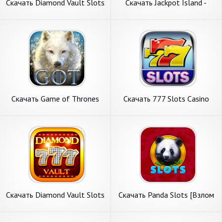
Скачать Diamond Vault Slots
Скачать Jackpot Island -
- Vegas [Взлом Бесконечные
Slots Machine [Взлом
деньги] APK на Андроид
Бесконечные монеты] APK
на Андроид
Скачать Game of Thrones
Скачать 777 Slots Casino
Slots Casino [Взлом
Classic Slots [Взлом Много
Бесконечные монеты] APK
денег] APK на Андроид
на Андроид
Скачать Diamond Vault Slots
Скачать Panda Slots [Взлом
- Vegas [Взлом Бесконечные
Бесконечные деньги] APK на
монеты] APK на Андроид
Андроид