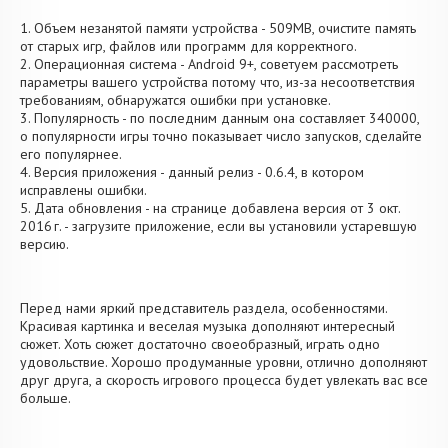
1. Объем незанятой памяти устройства - 509MB, очистите память
от старых игр, файлов или программ для корректного.
2. Операционная система - Android 9+, советуем рассмотреть
параметры вашего устройства потому что, из-за несоответствия
требованиям, обнаружатся ошибки при установке.
3. Популярность - по последним данным она составляет 340000,
о популярности игры точно показывает число запусков, сделайте
его популярнее.
4. Версия приложения - данный релиз - 0.6.4, в котором
исправлены ошибки.
5. Дата обновления - на странице добавлена версия от 3 окт.
2016 г. - загрузите приложение, если вы установили устаревшую
версию.
Перед нами яркий представитель раздела, особенностями.
Красивая картинка и веселая музыка дополняют интересный
сюжет. Хоть сюжет достаточно своеобразный, играть одно
удовольствие. Хорошо продуманные уровни, отлично дополняют
друг друга, а скорость игрового процесса будет увлекать вас все
больше.