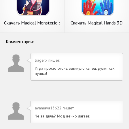
Скачать Magical Monster.io :
Скачать Magical Hands 3D
Evolution [Взлом
Magic Attack [Взлом
Бесконечные деньги] APK на
Бесконечные деньги] APK на
Андроид
Андроид
Комментарии:
bagerx пишет:
Игра просто огонь, затянуло капец, рулит как
пушка!
ayamaya13622 пишет:
Че за дичь? Мод вечно лагает.