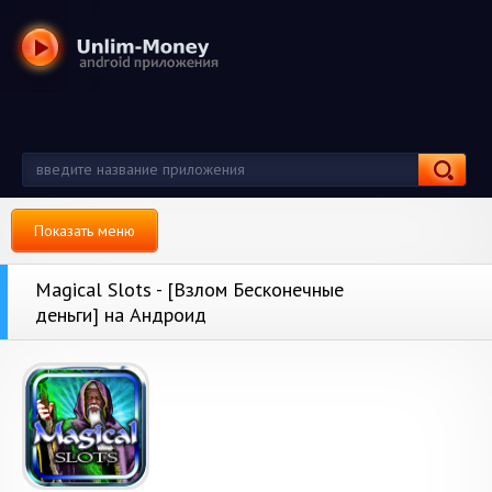
Показать меню
Magical Slots - [Взлом Бесконечные
деньги] на Андроид