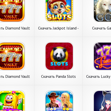
ть Diamond Vault
Скачать Jackpot Island -
Скачать G
s - Vegas [Взлом
Slots Machine [Взлом
Thrones Slot
онечные деньги]
Бесконечные монеты]
[Взлом Беск
K на Андроид
APK на Андроид
монеты] A
ть Diamond Vault
Скачать Jackpot Island
Скачать Game
Андро
 - Vegas [Взлом
- Slots Machine [Взлом
Thrones Slots
обзор на игру с
Попробуем разобрать игру
Представляем 
нечные деньги]
Бесконечные монеты]
[Взлом Беско
а азартные игры.
с пункта меню азартные
вниманию игру 
на Андроид
APK на Андроид
монеты] APK 
d Vault Slots - Vegas
игры. Jackpot Island - Slots
азартные игры. 
Андроид
кового издателя
Machine от классного
Thrones Slots Ca
st Studios. Основные
автора Megata Ltd..
нового разрабо
ания. 1. Объем
Основные требования. 1.
Zynga. Основны
подробнее
подробнее
подробн
требования. 1.
ть Diamond Vault
Скачать Panda Slots
Скачать Lucky
s - Vegas [Взлом
[Взлом Бесконечные
Pagcor Club
онечные монеты]
деньги] APK на Андроид
Бесконечные
K на Андроид
APK на Ан
ть Diamond Vault
Скачать Panda Slots
Скачать Lucky
 - Vegas [Взлом
[Взлом Бесконечные
777 Pagcor Cl
обзор на игру с
Рассмотрим игру с
Новый обзор на 
онечные монеты]
деньги] APK на
[Взлом Беско
а азартные игры.
категории азартные игры.
категории азарт
на Андроид
Андроид
монеты] APK 
d Vault Slots - Vegas
Panda Slots от известного
Lucky Slots 777 
Андроид