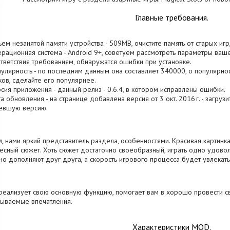
Главные требования.
ъем незанятой памяти устройства - 509MB, очистите память от старых иг
ерационная система - Android 9+, советуем рассмотреть параметры вашег
тветствия требованиям, обнаружатся ошибки при установке.
пулярность - по последним данным она составляет 340000, о популярно
ков, сделайте его популярнее.
рсия приложения - данный релиз - 0.6.4, в котором исправлены ошибки.
та обновления - на странице добавлена версия от 3 окт. 2016 г. - загру
евшую версию.
 нами яркий представитель раздела, особенностями. Красивая картинк
есный сюжет. Хоть сюжет достаточно своеобразный, играть одно удово
но дополняют друг друга, а скорость игрового процесса будет увлекать
реализует свою основную функцию, помогает вам в хорошо провести 
ываемые впечатления.
Характеристики MOD.