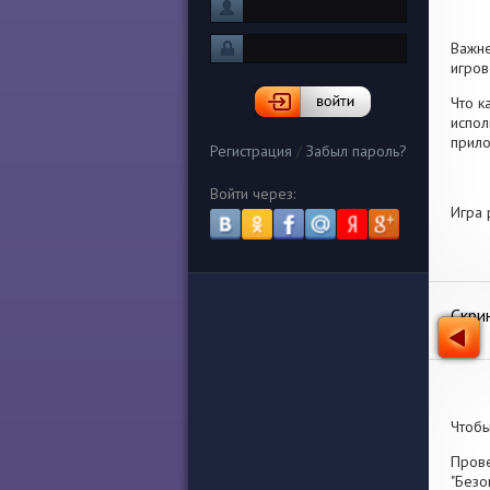
Важн
игров
Что к
испол
прило
Регистрация
/
Забыл пароль?
Войти через:
Игра 
Скри
Чтобы
Прове
"Безо