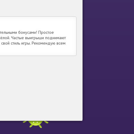
ательными бонусами! Простое
сёлой. Частые выигрыши поднимают
и свой стиль игры. Рекомендую всем