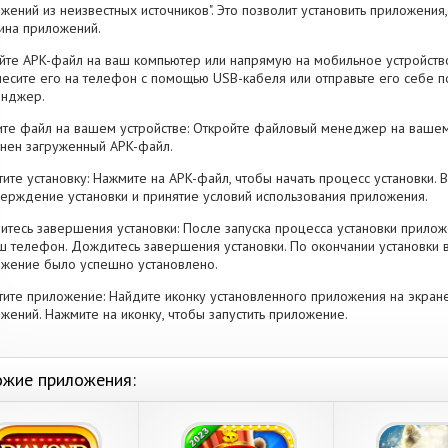
жений из неизвестных источников". Это позволит установить приложени
ина приложений.
йте APK-файл на ваш компьютер или напрямую на мобильное устройство
есите его на телефон с помощью USB-кабеля или отправьте его себе п
енджер.
те файл на вашем устройстве: Откройте файловый менеджер на вашем
нен загруженный APK-файл.
тите установку: Нажмите на APK-файл, чтобы начать процесс установки.
ерждение установки и принятие условий использования приложения.
тесь завершения установки: После запуска процесса установки прилож
ш телефон. Дождитесь завершения установки. По окончании установки 
жение было успешно установлено.
тите приложение: Найдите иконку установленного приложения на экран
жений. Нажмите на иконку, чтобы запустить приложение.
жие приложения: