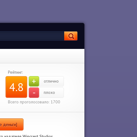
Рейтинг:
+
отлично
4.8
-
плохо
Всего проголосовало: 1700
е деньги]
о издателя Wincrest Studios.