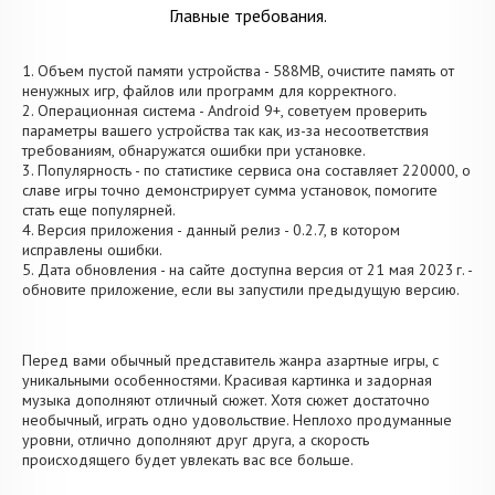
Главные требования.
1. Объем пустой памяти устройства - 588MB, очистите память от
ненужных игр, файлов или программ для корректного.
2. Операционная система - Android 9+, советуем проверить
параметры вашего устройства так как, из-за несоответствия
требованиям, обнаружатся ошибки при установке.
3. Популярность - по статистике сервиса она составляет 220000, о
cлаве игры точно демонстрирует сумма установок, помогите
стать еще популярней.
4. Версия приложения - данный релиз - 0.2.7, в котором
исправлены ошибки.
5. Дата обновления - на сайте доступна версия от 21 мая 2023 г. -
обновите приложение, если вы запустили предыдущую версию.
Перед вами обычный представитель жанра азартные игры, с
уникальными особенностями. Красивая картинка и задорная
музыка дополняют отличный сюжет. Хотя сюжет достаточно
необычный, играть одно удовольствие. Неплохо продуманные
уровни, отлично дополняют друг друга, а скорость
происходящего будет увлекать вас все больше.