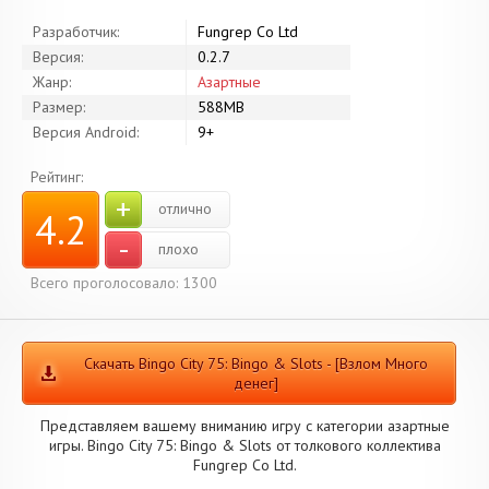
Разработчик:
Fungrep Co Ltd
Версия:
0.2.7
Жанр:
Азартные
Размер:
588MB
Версия Android:
9+
Рейтинг:
+
отлично
4.2
-
плохо
Всего проголосовало: 1300
Скачать Bingo City 75: Bingo & Slots - [Взлом Много
денег]
Представляем вашему вниманию игру с категории азартные
игры. Bingo City 75: Bingo & Slots от толкового коллектива
Fungrep Co Ltd.