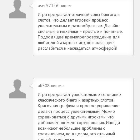
aser57146 пишет:
Игра предлагает отличный союз бингого и
слотов, что делает игровой процесс
увлекательным и разнообразным. Дизайн
стильный, а механики – простые и понятные.
Подходящее времяпрепровождение для
любителей азартных игр, позволяющее
расслабиться и насладиться атмосферой!
ali508 пишет:
Игра предлагает увлекательное сочетание
классического бинго и азартных слотов.
Красочная графика и простое управление
делают процесс увлекательным. Можно
соревноваться с другими игроками, что
добавляет элемент соревнования. Иногда
возникают небольшие проблемы с
соединением, но в целом, это отличный
способ развлечься.