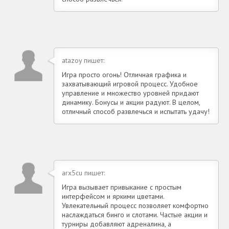
atazoy пишет:
Игра просто огонь! Отличная графика и
захватывающий игровой процесс. Удобное
управление и множество уровней придают
динамику. Бонусы и акции радуют. В целом,
отличный способ развлечься и испытать удачу!
arx5cu пишет:
Игра вызывает привыкание с простым
интерфейсом и яркими цветами.
Увлекательный процесс позволяет комфортно
наслаждаться бинго и слотами. Частые акции и
турниры добавляют адреналина, а