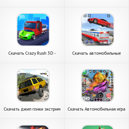
игры гонки [Взлом
автомобиль игры [Взлом
Бесконечные деньги] APK на
Бесконечные монеты] APK
Андроид
на Андроид
Скачать Crazy Rush 3D -
Скачать автомобильные
Уличные Гонки [Взлом
гонки гонки игры [Взлом
Бесконечные монеты] APK
Бесконечные монеты] APK
на Андроид
на Андроид
Скачать джип гонки экстрим
Скачать Автомобильная игра
[Взлом Бесконечные
Снос дерби [Взлом Много
монеты] APK на Андроид
денег] APK на Андроид