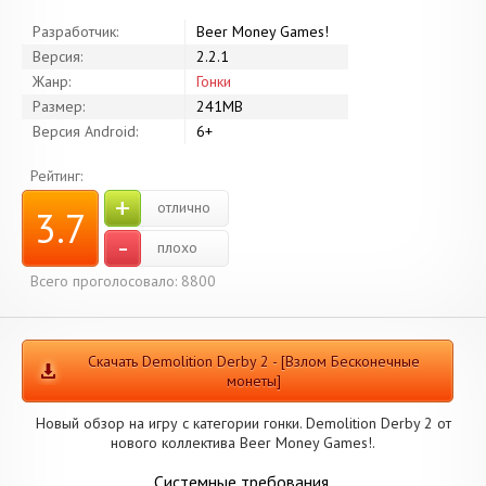
Разработчик:
Beer Money Games!
Версия:
2.2.1
Жанр:
Гонки
Размер:
241MB
Версия Android:
6+
Рейтинг:
+
отлично
3.7
-
плохо
Всего проголосовало: 8800
Скачать Demolition Derby 2 - [Взлом Бесконечные
монеты]
Новый обзор на игру с категории гонки. Demolition Derby 2 от
нового коллектива Beer Money Games!.
Системные требования.