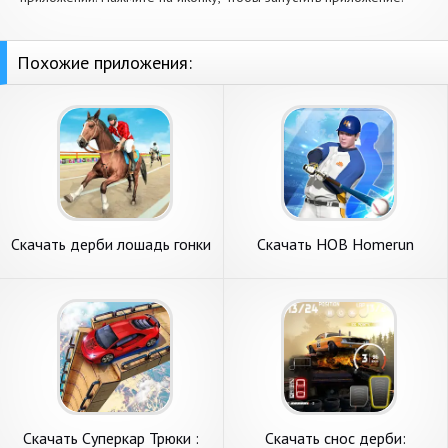
Похожие приложения:
Скачать дерби лошадь гонки
Скачать HOB Homerun
игры [Взлом Много денег]
Battle [Взлом Бесконечные
APK на Андроид
монеты] APK на Андроид
Скачать Суперкар Трюки :
Скачать снос дерби: