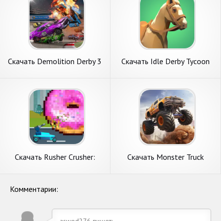
Скачать Demolition Derby 3
Скачать Idle Derby Tycoon
[Взлом Бесконечные деньги]
[Взлом Много денег] APK на
APK на Андроид
Андроид
Скачать Rusher Crusher:
Скачать Monster Truck
Demolition! [Взлом Много
Stunt-Derby Game [Взлом
денег] APK на Андроид
Бесконечные деньги] APK на
Андроид
Комментарии:
aswed276 пишет: