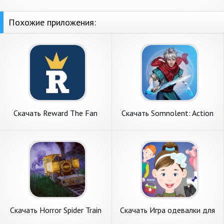
Похожие приложения:
Скачать Reward The Fan
Скачать Somnolent: Action
[Взлом Много денег] APK на
RPG Fantasy [Взлом Много
Андроид
денег] APK на Андроид
Скачать Horror Spider Train
Скачать Игра одевалки для
Survival [Взлом Много
девочек [Взлом Много