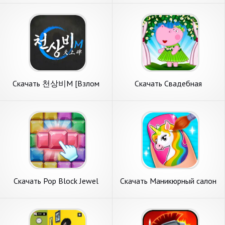
денег] APK на Андроид
денег] APK на Андроид
Скачать 천상비M [Взлом
Скачать Свадебная
Много денег] APK на
вечеринка девочек [Взлом
Андроид
Много денег] APK на
Андроид
Скачать Pop Block Jewel
Скачать Маникюрный салон
[Взлом Много денег] APK на
[Взлом Много денег] APK на
Андроид
Андроид