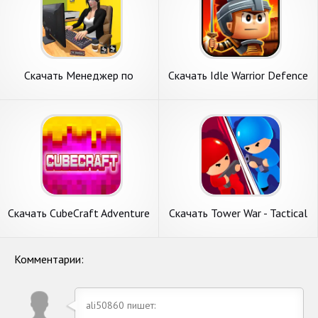
Скачать Менеджер по
Скачать Idle Warrior Defence
персоналу [Взлом Много
RPG [Взлом Много денег]
денег] APK на Андроид
APK на Андроид
Скачать CubeCraft Adventure
Скачать Tower War - Tactical
[Взлом Бесконечные деньги]
Conquest [Взлом Много
APK на Андроид
денег] APK на Андроид
Комментарии:
ali50860 пишет: