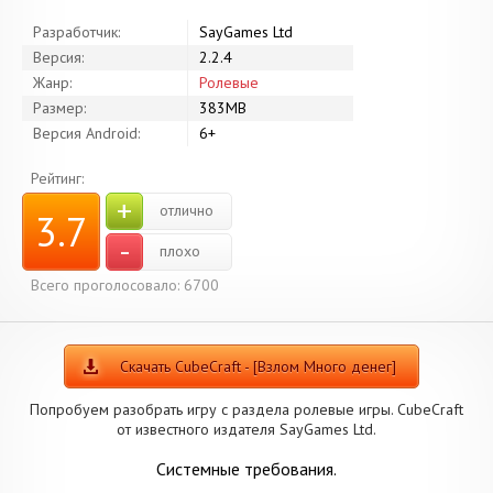
Разработчик:
SayGames Ltd
Версия:
2.2.4
Жанр:
Ролевые
Размер:
383MB
Версия Android:
6+
Рейтинг:
+
отлично
3.7
-
плохо
Всего проголосовало: 6700
Скачать CubeCraft - [Взлом Много денег]
Попробуем разобрать игру с раздела ролевые игры. CubeCraft
от известного издателя SayGames Ltd.
Системные требования.