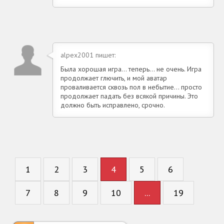
alpex2001 пишет:
Была хорошая игра... теперь... не очень. Игра
продолжает глючить, и мой аватар
проваливается сквозь пол в небытие... просто
продолжает падать без всякой причины. Это
должно быть исправлено, срочно.
1
2
3
4
5
6
7
8
9
10
...
19