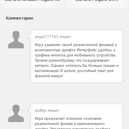
Simulator [Взлом
Simulator [Взлом Много
Бесконечные деньги] APK на
денег] APK на Андроид
Андроид
Комментарии:
angel777765 пишет:
Игра удивляет своей реалистичной физикой и
возможностью дрифта. Интерфейс удобен, а
графика неплоха для мобильного устройства.
Уровни разнообразны, что поддерживает
интерес. Однако хотелось бы больше машин и
кастомизации. В целом, достойный опыт для
фанатов жанра!
asdlhjs пишет:
Игра предлагает отличное сочетание
реалистичной физики и увлекательного
дрифта. Управление интуитивное, графика