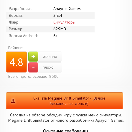
Разработчик:
Apaydın Games
Версия:
2.8.4
Жанр:
Симуляторы
Размер:
629MB
Версия Android:
6+
Рейтинг:
+
отлично
4.8
-
плохо
Всего проголосовало: 8500
Скачать Megane Drift Simulator - [Взлом
Бесконечные деньги]
Сегодня на обзоре обсудим игру с пункта меню симуляторы.
Megane Drift Simulator от нового разработчика Apaydın Games.
Основные требования.