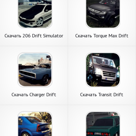
Скачать 206 Drift Simulator
Скачать Torque Max Drift
[Взлом Много денег] APK на
Simulator [Взлом Много
Андроид
денег] APK на Андроид
Скачать Charger Drift
Скачать Transit Drift
Simulator [Взлом Много
Simulator [Взлом
денег] APK на Андроид
Бесконечные деньги] APK на
Андроид