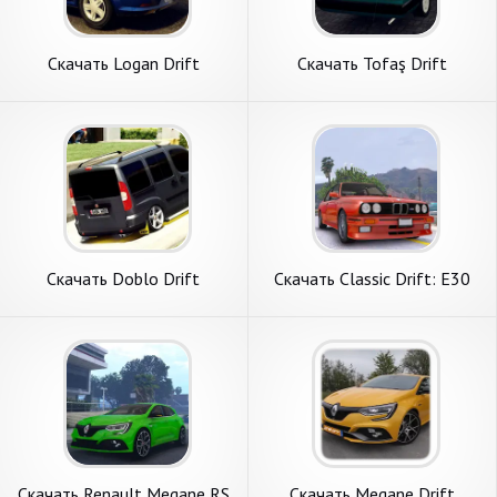
Скачать Logan Drift
Скачать Tofaş Drift
Simulator [Взлом
Simulator [Взлом
Бесконечные монеты] APK
Бесконечные деньги] APK на
на Андроид
Андроид
Скачать Doblo Drift
Скачать Classic Drift: E30
Simulator [Взлом
BMW Racer [Взлом
Бесконечные монеты] APK
Бесконечные монеты] APK
на Андроид
на Андроид
Скачать Renault Megane RS
Скачать Megane Drift