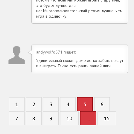
это будет лучше для
нас.Многопользовательский режим лучше, чем
игра в одиночку.
andywolfo571 пишет:
Удивительный может даже легко забить нокаут
и выиграть. Также есть ранги вашей лиги
1
2
3
4
5
6
7
8
9
10
...
15