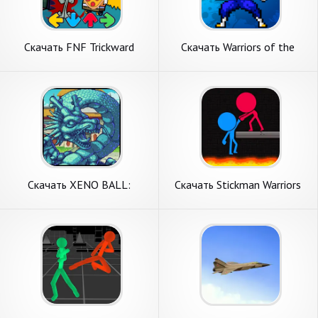
Скачать FNF Trickward
Скачать Warriors of the
Funkin Mod vs BF [Взлом
Universe [Взлом Много
Бесконечные деньги] APK на
монет] APK на Андроид
Андроид
Скачать XENO BALL:
Скачать Stickman Warriors
LEGENDS WARRIORS [Взлом
Duel [Взлом Много денег]
Бесконечные деньги] APK на
APK на Андроид
Андроид