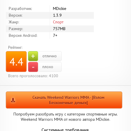
Разработчик:
MDickie
Версия:
1.3.9
Жанр:
Спорт
Размер:
757MB
Версия Android:
7+
Рейтинг:
+
отлично
4.4
-
плохо
Всего проголосовало: 4100
Скачать Weekend Warriors MMA - [Взлом
Бесконечные деньги]
Попробуем разобрать игру с категории спортивные игры.
Weekend Warriors MMA от нового автора MDickie.
Системные требования.