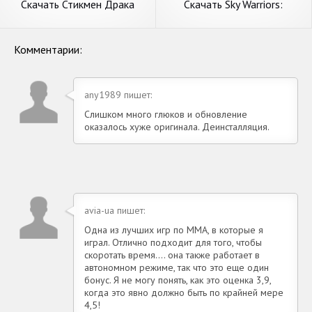
Скачать Стикмен Драка
Скачать Sky Warriors:
Неоновые воином [Взлом
воздушные бои [Взлом
Бесконечные деньги] APK на
Бесконечные монеты] APK
Андроид
на Андроид
Комментарии:
any1989 пишет:
Слишком много глюков и обновление
оказалось хуже оригинала. Деинсталляция.
avia-ua пишет:
Одна из лучших игр по ММА, в которые я
играл. Отлично подходит для того, чтобы
скоротать время.... она также работает в
автономном режиме, так что это еще один
бонус. Я не могу понять, как это оценка 3,9,
когда это явно должно быть по крайней мере
4,5!