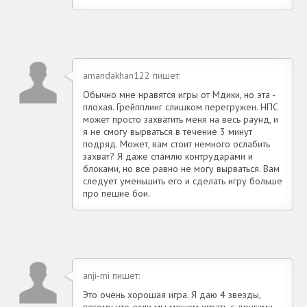
amandakhan122 пишет:
Обычно мне нравятся игры от Мдики, но эта -
плохая. Грейпплинг слишком перегружен. НПС
может просто захватить меня на весь раунд, и
я не смогу вырваться в течение 3 минут
подряд. Может, вам стоит немного ослабить
захват? Я даже спамлю контрударами и
блоками, но все равно не могу вырваться. Вам
следует уменьшить его и сделать игру больше
про пешие бои.
anji-mi пишет:
Это очень хорошая игра. Я даю 4 звезды,
потому что если мы можем играть с другими,